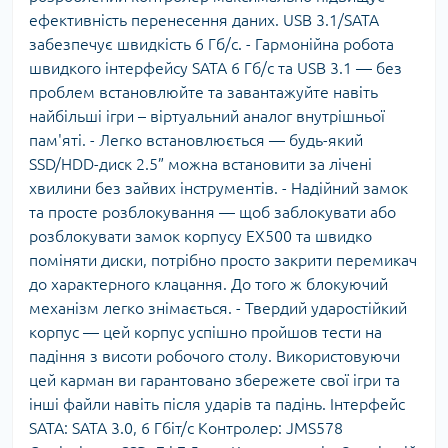
ефективність перенесення даних. USB 3.1/SATA
забезпечує швидкість 6 Гб/с. - Гармонійна робота
швидкого інтерфейсу SATA 6 Гб/с та USB 3.1 — без
проблем встановлюйте та завантажуйте навіть
найбільші ігри – віртуальний аналог внутрішньої
пам'яті. - Легко встановлюється — будь-який
SSD/HDD-диск 2.5” можна встановити за лічені
хвилини без зайвих інструментів. - Надійний замок
та просте розблокування — щоб заблокувати або
розблокувати замок корпусу EX500 та швидко
поміняти диски, потрібно просто закрити перемикач
до характерного клацання. До того ж блокуючий
механізм легко знімається. - Твердий ударостійкий
корпус — цей корпус успішно пройшов тести на
падіння з висоти робочого столу. Використовуючи
цей карман ви гарантовано збережете свої ігри та
інші файли навіть після ударів та падінь. Інтерфейс
SATA: SATA 3.0, 6 Гбіт/с Контролер: JMS578