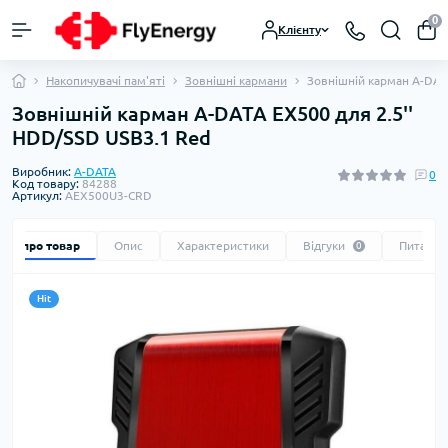
0
Клієнту
Накопичувачі пам'яті
Зовнішні кармани
Зовнішній карман A-DAT
Зовнішній карман A-DATA EX500 для 2.5''
HDD/SSD USB3.1 Red
Виробник:
A-DATA
0
Код товару:
84288
Артикул:
AEX500U3-CRD
Все про товар
Опис
Характеристики
Відгуки
Питання
0
Hit