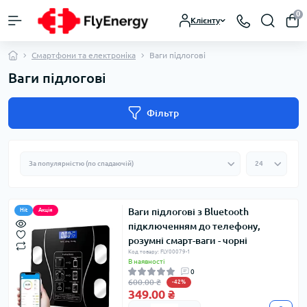
0
Клієнту
Смартфони та електроніка
Ваги підлогові
Ваги підлогові
Фільтр
Ваги підлогові з Bluetooth
Hit
Акція
підключенням до телефону,
розумні смарт-ваги - чорні
Код товару: FLY00079-1
В наявності
0
600.00 ₴
-42%
349.00 ₴