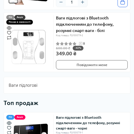
Ваги підлогові з Bluetooth
Hit
Акція
Немає в наявності
підключенням до телефону,
розумні смарт-ваги - білі
Код товару: FLY00079-2
0
600.00 ₴
-42%
349.00 ₴
Повідомити мене
Ваги підлогові
Топ продаж
Ваги підлогові з Bluetooth
Hit
Акція
підключенням до телефону, розумні
смарт-ваги - чорні
Код товару: FLY00079-1