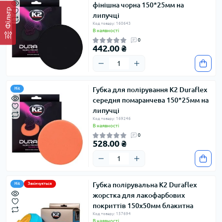
фінішна чорна 150*25мм на
Фільтр
липучці
Код товару: 160643
В наявності
0
442.00 ₴
Губка для полірування K2 Duraflex
Hit
середня помаранчева 150*25мм на
липучці
Код товару: 169246
В наявності
0
528.00 ₴
Губка полірувальна K2 Duraflex
Hit
Закінчується
жорстка для лакофарбових
покриттів 150х50мм блакитна
Код товару: 157694
В наявності