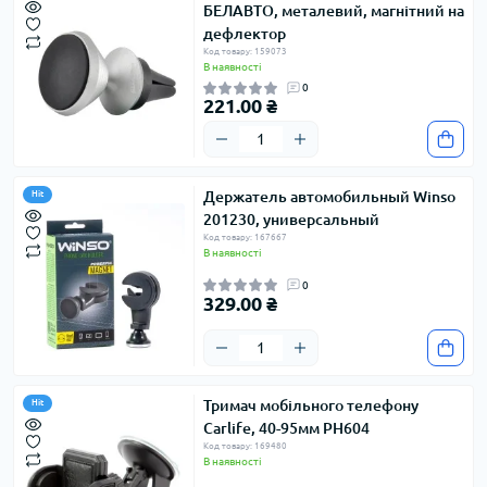
БЕЛАВТО, металевий, магнітний на
дефлектор
Код товару: 159073
В наявності
0
221.00 ₴
Держатель автомобильный Winso
Hit
201230, универсальный
Код товару: 167667
В наявності
0
329.00 ₴
Тримач мобільного телефону
Hit
Carlife, 40-95мм PH604
Код товару: 169480
В наявності