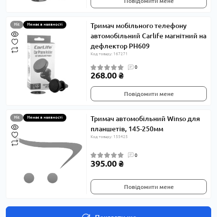
Повідомити мене
Тримач мобільного телефону
Hit
Немає в наявності
автомобільний Carlife магнітний на
дефлектор PH609
Код товару: 167271
0
268.00 ₴
Повідомити мене
Тримач автомобільний Winso для
Hit
Немає в наявності
планшетів, 145-250мм
Код товару: 155425
0
395.00 ₴
Повідомити мене