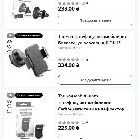
0
238.00 ₴
Повідомити мене
Тримач телефону автомобільний
Hit
Немає в наявності
Белавто, універсальний DU15
Код товару: 167457
0
334.00 ₴
Повідомити мене
Тримач мобільного
Hit
Немає в наявності
телефону,автомобільний
Carlife,магнітний на дефлектор
Код товару: 169663
0
225.00 ₴