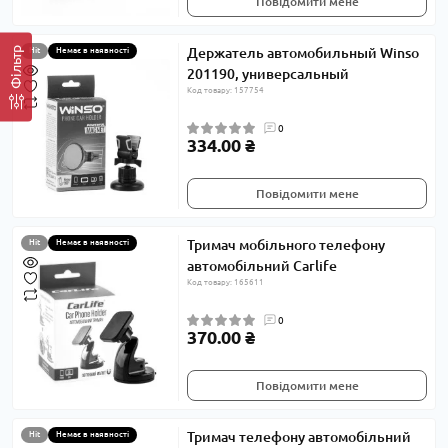
Повідомити мене
Фільтр
Держатель автомобильный Winso
Hit
Немає в наявності
201190, универсальный
Код товару: 157754
0
334.00 ₴
Повідомити мене
Тримач мобільного телефону
Hit
Немає в наявності
автомобільний Carlife
Код товару: 165611
0
370.00 ₴
Повідомити мене
Тримач телефону автомобільний
Hit
Немає в наявності