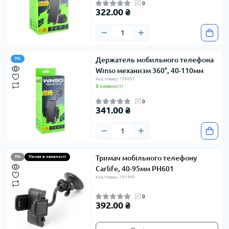
0
322.00 ₴
Держатель мобильного телефона
Hit
Winso механизм 360°, 40-110мм
Код товару: 158057
В наявності
0
341.00 ₴
Тримач мобільного телефону
Hit
Немає в наявності
Carlife, 40-95мм PH601
Код товару: 161440
0
392.00 ₴