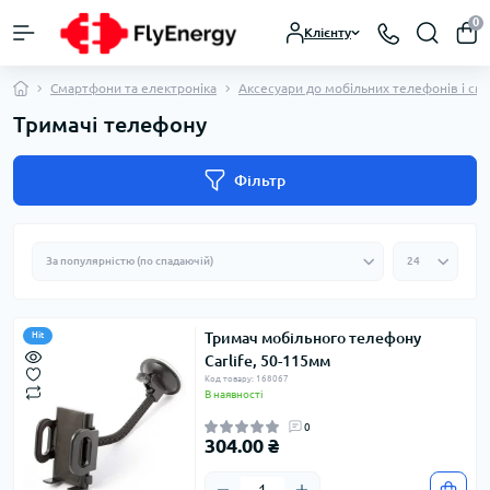
0
Клієнту
Смартфони та електроніка
Аксесуари до мобільних телефонів і см
Тримачі телефону
Фільтр
Тримач мобільного телефону
Hit
Carlife, 50-115мм
Код товару: 168067
В наявності
0
304.00 ₴