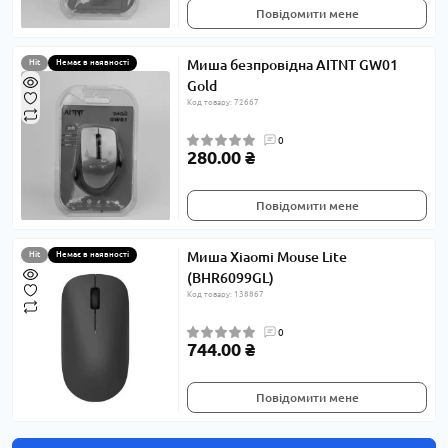
Повідомити мене
Миша безпровідна AITNT GW01
Hit
Немає в наявності
Gold
Код товару: 72667
0
280.00 ₴
Повідомити мене
Миша Xiaomi Mouse Lite
Hit
Немає в наявності
(BHR6099GL)
Код товару: 138867
0
744.00 ₴
Повідомити мене