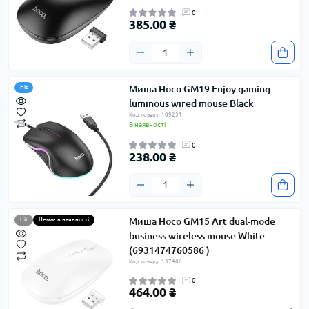
0
385.00 ₴
Миша Hoco GM19 Enjoy gaming
Hit
luminous wired mouse Black
Код товару: 109231
В наявності
0
238.00 ₴
Миша Hoco GM15 Art dual-mode
Hit
Немає в наявності
business wireless mouse White
(6931474760586 )
Код товару: 137486
0
464.00 ₴