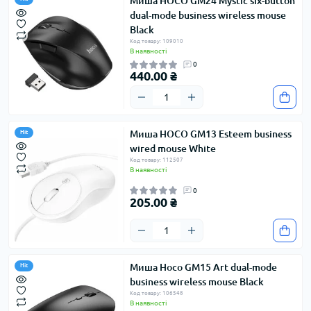
Миша HOCO GM24 Mystic six-button
dual-mode business wireless mouse
Black
Код товару: 109010
В наявності
0
440.00 ₴
Миша HOCO GM13 Esteem business
Hit
wired mouse White
Код товару: 112507
В наявності
0
205.00 ₴
Миша Hoco GM15 Art dual-mode
Hit
business wireless mouse Black
Код товару: 106548
В наявності