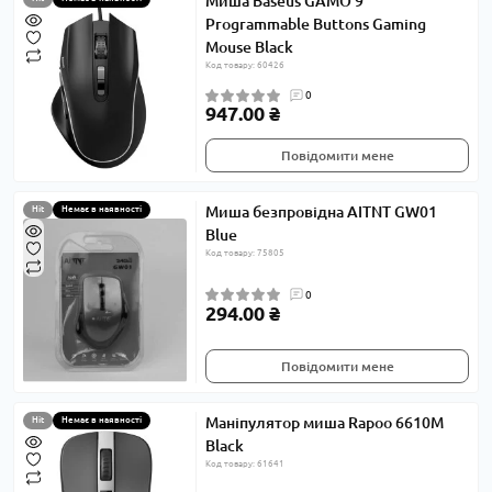
Миша Baseus GAMO 9
Programmable Buttons Gaming
Mouse Black
Код товару: 60426
0
947.00 ₴
Повідомити мене
Миша безпровідна AITNT GW01
Hit
Немає в наявності
Blue
Код товару: 75805
0
294.00 ₴
Повідомити мене
Маніпулятор миша Rapoo 6610M
Hit
Немає в наявності
Black
Код товару: 61641