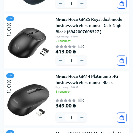
Миша Hoco GM25 Royal dual-mode
Hit
business wireless mouse Dark Night
Black (6942007608527 )
Код товару: 138507
В наявності
0
413.00 ₴
Миша Hoco GM14 Platinum 2.4G
Hit
business wireless mouse Black
Код товару: 110497
В наявності
0
349.00 ₴
Hit