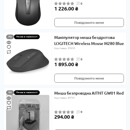
0
1 226.00 ₴
Повідомити мене
Маніпулятор миша бездротова
Hit
Немає в наявності
LOGITECH Wireless Mouse M280 Blue
Код товару: 95630
0
1 895.00 ₴
Повідомити мене
Миша безпровідна AITNT GW01 Red
Hit
Немає в наявності
Код товару: 89761
0
294.00 ₴