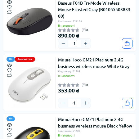
Baseus F01B Tri-Mode Wireless
Mouse Frosted Gray (B01055503833-
00)
Код товару: 139185
В наявності
0
890.00 ₴
Миша Hoco GM21 Platinum 2.4G
Hit
Закінчується
business wireless mouse White Gray
Код товару: 61709
В наявності
0
353.00 ₴
Миша Hoco GM21 Platinum 2.4G
Hit
business wireless mouse Black Yellow
Код товару: 64488
В наявності