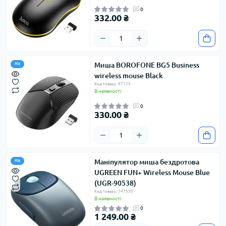
0
332.00 ₴
Миша BOROFONE BG5 Business
Hit
wireless mouse Black
Код товару: 67125
В наявності
0
330.00 ₴
Маніпулятор миша бездротова
Hit
UGREEN FUN+ Wireless Mouse Blue
(UGR-90538)
Код товару: 147550
В наявності
0
1 249.00 ₴