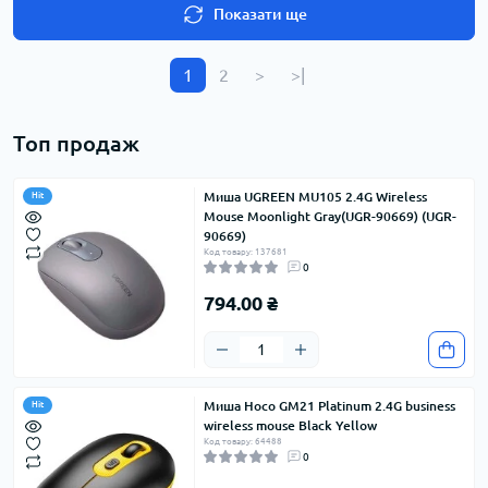
Показати ще
1
2
>
>|
Топ продаж
Миша UGREEN MU105 2.4G Wireless
Hit
Mouse Moonlight Gray(UGR-90669) (UGR-
90669)
Код товару: 137681
0
794.00 ₴
Миша Hoco GM21 Platinum 2.4G business
Hit
wireless mouse Black Yellow
Код товару: 64488
0