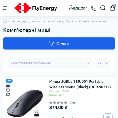
0
Клієнту
Аксесуари для компʼютерів та ноутбуків
Комп'ютерні миші
Комп'ютерні миші
Фільтр
Миша UGREEN MU001 Portable
Hit
Wireless Mouse (Black) (UGR-90372)
Код товару: 138986
В наявності
0
874.00 ₴