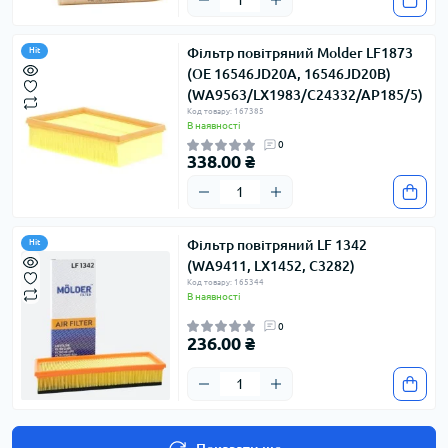
Фільтр повітряний Molder LF1873
Hit
(ОЕ 16546JD20A, 16546JD20B)
(WA9563/LX1983/C24332/AP185/5)
Код товару: 167385
В наявності
0
338.00 ₴
Фільтр повітряний LF 1342
Hit
(WA9411, LX1452, C3282)
Код товару: 165344
В наявності
0
236.00 ₴