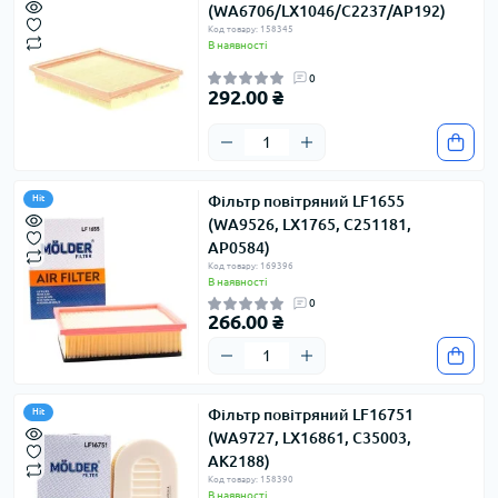
(WA6706/LX1046/C2237/AP192)
Код товару: 158345
В наявності
0
292.00 ₴
Фільтр повітряний LF1655
Hit
(WA9526, LX1765, C251181,
AP0584)
Код товару: 169396
В наявності
0
266.00 ₴
Фільтр повітряний LF16751
Hit
(WA9727, LX16861, C35003,
AK2188)
Код товару: 158390
В наявності