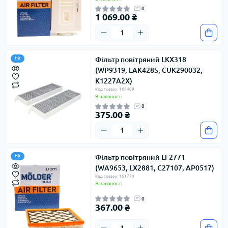
0
1 069.00 ₴
Фільтр повітряний LKX318
Hit
(WP9319, LAK428S, CUK290032,
K1227A2X)
Код товару: 168409
В наявності
0
375.00 ₴
Фільтр повітряний LF2771
Hit
(WA9653, LX2881, C27107, AP0517)
Код товару: 161770
В наявності
0
367.00 ₴