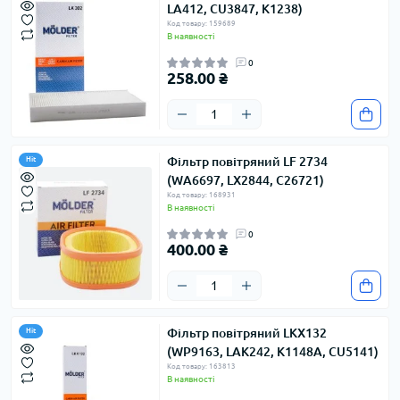
LA412, CU3847, K1238)
Код товару: 159689
В наявності
0
258.00 ₴
Фільтр повітряний LF 2734
Hit
(WA6697, LX2844, C26721)
Код товару: 168931
В наявності
0
400.00 ₴
Фільтр повітряний LKX132
Hit
(WP9163, LAK242, K1148A, CU5141)
Код товару: 163813
В наявності