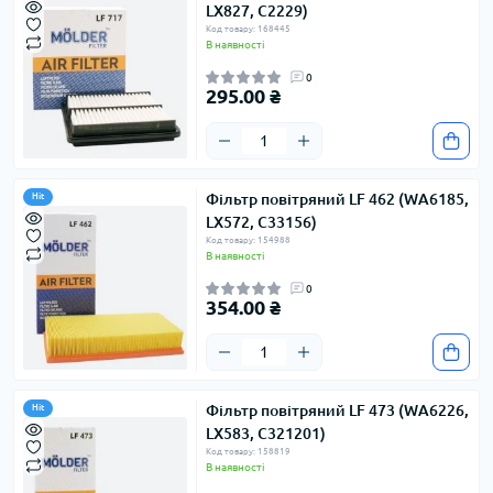
LX827, C2229)
Код товару: 168445
В наявності
0
295.00 ₴
Фільтр повітряний LF 462 (WA6185,
Hit
LX572, C33156)
Код товару: 154988
В наявності
0
354.00 ₴
Фільтр повітряний LF 473 (WA6226,
Hit
LX583, C321201)
Код товару: 158819
В наявності