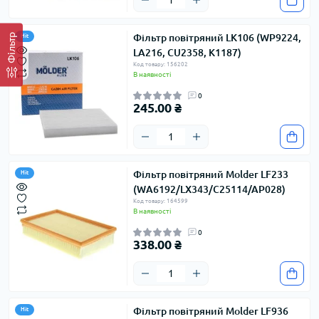
Фільтр
Фільтр повітряний LK106 (WP9224,
Hit
LA216, CU2358, K1187)
Код товару: 156202
В наявності
0
245.00 ₴
Фільтр повітряний Molder LF233
Hit
(WA6192/LX343/C25114/AP028)
Код товару: 164599
В наявності
0
338.00 ₴
Фільтр повітряний Molder LF936
Hit