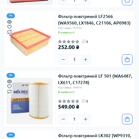
Фільтр повітряний LF2566
Hit
(WA9560, LX1846, C21106, AP0983)
Код товару: 161638
В наявності
0
252.00 ₴
Фільтр повітряний LF 501 (WA6487,
Hit
LX611, C17278)
Код товару: 169078
В наявності
0
549.00 ₴
Фільтр повітряний LK302 (WP9310,
Hit