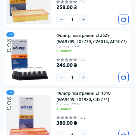
0
258.00 ₴
Фільтр повітряний LF2629
Hit
(WA9709, LX2739, C26014, AP1077)
Код товару: 162499
В наявності
0
246.00 ₴
Фільтр повітряний LF 1810
Hit
(WA9459, LX1920, C38771)
Код товару: 157256
В наявності
0
380.00 ₴