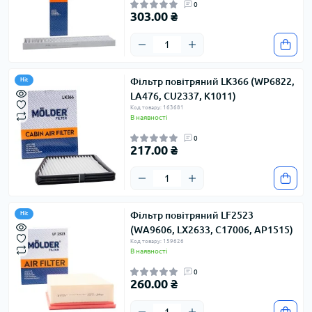
0
303.00 ₴
Фільтр повітряний LK366 (WP6822,
Hit
LA476, CU2337, K1011)
Код товару: 163681
В наявності
0
217.00 ₴
Фільтр повітряний LF2523
Hit
(WA9606, LX2633, C17006, AP1515)
Код товару: 159626
В наявності
0
260.00 ₴