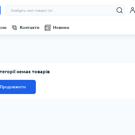
кою
Контакти
Новини
тегорії немає товарів
Продовжити