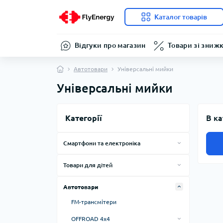
Каталог товарів
Відгуки про магазин
Товари зі зниж
Автотовари
Універсальні мийки
Універсальні мийки
Категорії
В ка
Смартфони та електроніка
Bluetooth-гарнітури
Товари для дітей
Ігрові консолі
Мікроскопи
Автотовари
Аксесуари до AirPods
Аксесуари до оптики
Чарівні палички
FM-трансмітери
Аксесуари до мобільних телефонів і
Іграшкова зброя
смартфонів
OFFROAD 4х4