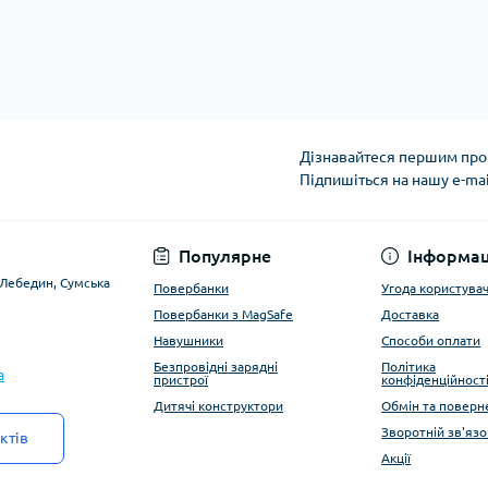
Дізнавайтеся першим про 
Підпишіться на нашу e-ma
Угода користувача
Популярне
Інформац
. Лебедин, Сумська
Повербанки
Угода користува
Повербанки з MagSafe
Доставка
Навушники
Способи оплати
Безпровідні зарядні
Політика
a
пристрої
конфіденційност
Дитячі конструктори
Обмін та поверн
Зворотній зв'язо
ктів
Акції