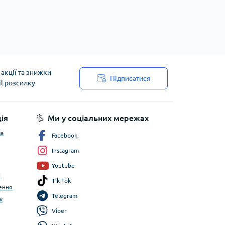
акції та знижки
Підписатися
il розсилку
ія
Ми у соціальних мережах
ча
Facebook
Instagram
Youtube
і
Tik Tok
ення
Telegram
к
Viber