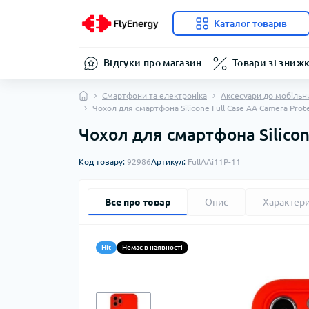
Каталог товарів
Відгуки про магазин
Товари зі зниж
Смартфони та електроніка
Аксесуари до мобільн
Чохол для смартфона Silicone Full Case AA Camera Prote
Чохол для смартфона Silicone
Код товару:
92986
Артикул:
FullAAi11P-11
Все про товар
Опис
Характер
Hit
Немає в наявності