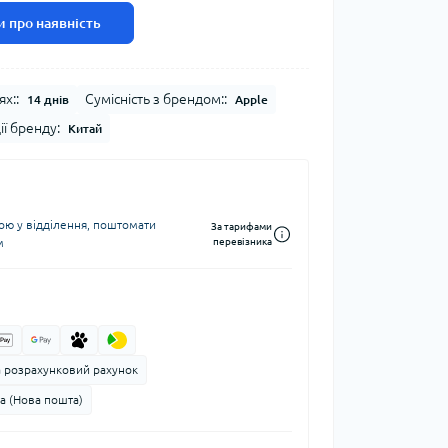
 про наявність
ях::
Сумісність з брендом::
14 днів
Apple
ії бренду:
Китай
ю у відділення, поштомати
За тарифами
м
перевізника
а розрахунковий рахунок
а (Нова пошта)