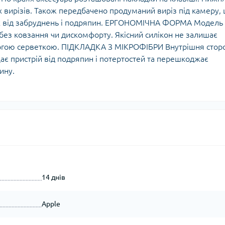
х вирізів. Також передбачено продуманий виріз під камеру,
ах від забруднень і подряпин. ЕРГОНОМІЧНА ФОРМА Модель
 без ковзання чи дискомфорту. Якісний силікон не залишає
ологою серветкою. ПІДКЛАДКА З МІКРОФІБРИ Внутрішня стор
ає пристрій від подряпин і потертостей та перешкоджає
ину.
14 днів
Apple