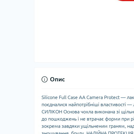
Опис
Silicone Full Case AA Camera Protect — л
поєдналися найпотрібніші властивості — 
СИЛІКОН Основа чохла виконана зі щільно
до пошкоджень і не втрачає форми при р
зокрема завдяки ущільненим граням, над
зношування, бруду. НАДІЙНА ПРОТЕКЦІЯ П