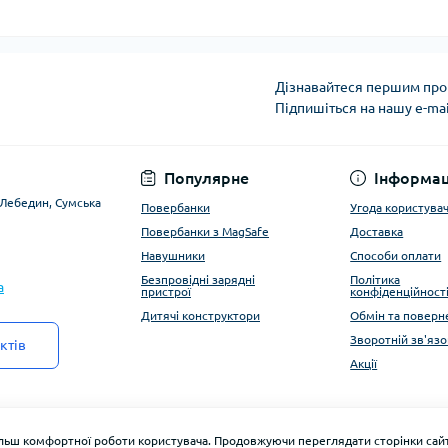
Дізнавайтеся першим про 
Підпишіться на нашу e-ma
Угода користувача
Популярне
Інформац
. Лебедин, Сумська
Повербанки
Угода користува
Повербанки з MagSafe
Доставка
Навушники
Способи оплати
Безпровідні зарядні
Політика
a
пристрої
конфіденційност
Дитячі конструктори
Обмін та поверн
Зворотній зв'язо
ктів
Акції
ільш комфортної роботи користувача. Продовжуючи переглядати сторінки сайт