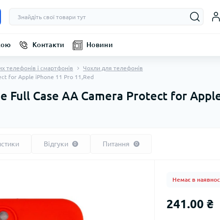
кою
Контакти
Новини
их телефонів і смартфонів
Чохли для телефонів
ct for Apple iPhone 11 Pro 11,Red
 Full Case AA Camera Protect for Appl
истики
Відгуки
Питання
0
0
Немає в наявнос
241.00 ₴