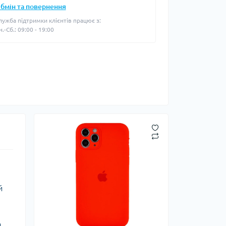
бмін та повернення
лужба підтримки клієнтів працює з:
н.-Сб.: 09:00 - 19:00
й
я