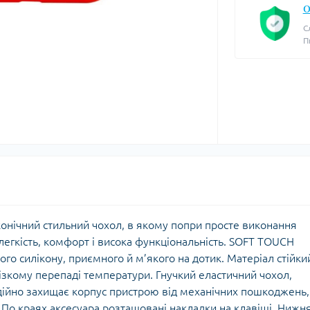
О
С
П
аконічний стильний чохол, в якому попри просте виконання
легкість, комфорт і висока функціональність. SOFT TOUCH
го силікону, приємного й м’якого на дотик. Матеріал стійки
ізкому перепаді температури. Гнучкий еластичний чохол,
ійно захищає корпус пристрою від механічних пошкоджень,
о краях аксесуара розташовані накладки на клавіші. Нижн