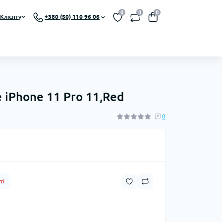
0
0
0
Клієнту
+380 (50) 110 96 06
e iPhone 11 Pro 11,Red
0
ті