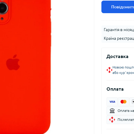
Повідомити
Гарантія в місяц
Країна реєстрац
Доставка
Новою пошто
або курʼєро
Оплата
Оплата н
Післяплат