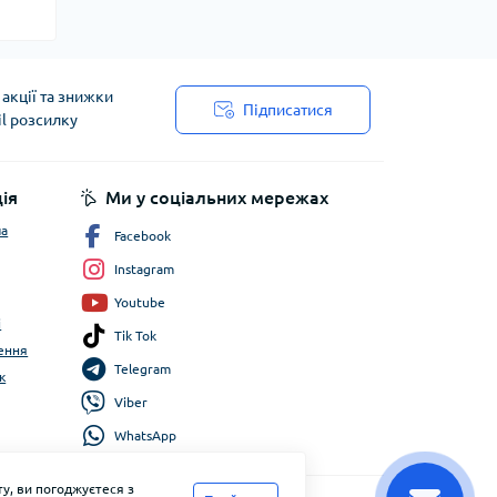
акції та знижки
Підписатися
il розсилку
ія
Ми у соціальних мережах
ча
Facebook
Instagram
Youtube
і
Tik Tok
ення
Telegram
к
Viber
WhatsApp
у, ви погоджуєтеся з