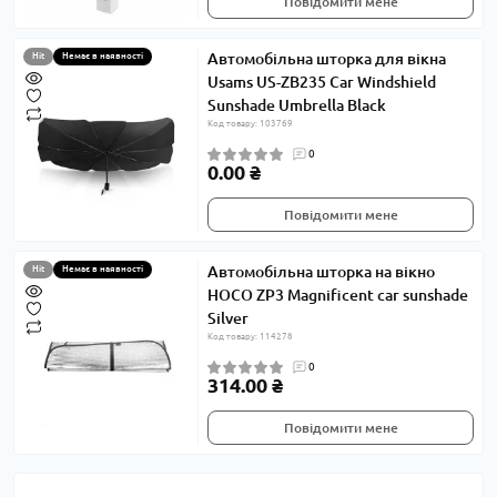
Повідомити мене
Автомобільна шторка для вікна
Hit
Немає в наявності
Usams US-ZB235 Car Windshield
Sunshade Umbrella Black
Код товару: 103769
0
0.00 ₴
Повідомити мене
Автомобільна шторка на вікно
Hit
Немає в наявності
HOCO ZP3 Magnificent car sunshade
Silver
Код товару: 114278
0
314.00 ₴
Повідомити мене