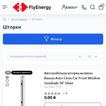
0
Клієнту
Автотовари
Шторки
Шторки
Фільтр
Автомобільна шторка на вікно
Hit
Немає в наявності
Baseus Auto Close Car Front Window
Sunshade 58' Silver
Код товару: 79729
0
0.00 ₴