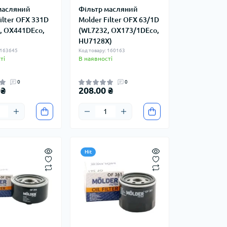
масляний
Фільтр масляний
ilter OFX 331D
Molder Filter OFX 63/1D
, OX441DEco,
(WL7232, OX173/1DEco,
)
HU7128X)
 163645
Код товару: 160163
ті
В наявності
0
0
 ₴
208.00 ₴
Hit