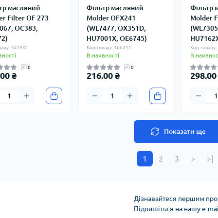
тр масляний
Фільтр масляний
Фільтр 
r Filter OF 273
Molder OFX241
Molder F
067, OC383,
(WL7477, OX351D,
(WL7305
2)
HU7001X, OE6745)
HU7162
вару: 162931
Код товару: 166211
Код товару:
вності
В наявності
В наявнос
0
0
00 ₴
216.00 ₴
298.00
Показати ще
1
2
3
>
>|
Дізнавайтеся першим про 
Підпишіться на нашу e-ma