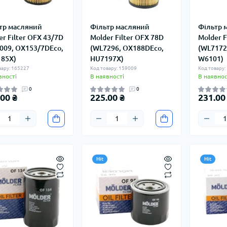
тр масляний
Фільтр масляний
Фільтр 
er Filter OFX 43/7D
Molder Filter OFX 78D
Molder F
009, OX153/7DEco,
(WL7296, OX188DEco,
(WL7172
85X)
HU7197X)
W6101)
вару: 165227
Код товару: 159009
Код товару:
вності
В наявності
В наявнос
0
0
00 ₴
225.00 ₴
231.00
Hit
Hit