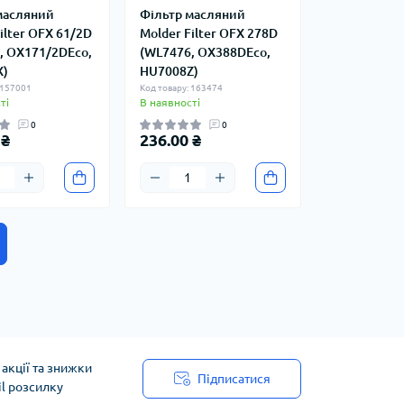
масляний
Фільтр масляний
ilter OFX 61/2D
Molder Filter OFX 278D
, OX171/2DEco,
(WL7476, OX388DEco,
X)
HU7008Z)
 157001
Код товару: 163474
ті
В наявності
0
0
 ₴
236.00 ₴
акції та знижки
Підписатися
il розсилку