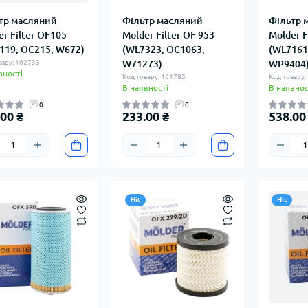
тр масляний
Фільтр масляний
Фільтр 
er Filter OF105
Molder Filter OF 953
Molder F
119, OC215, W672)
(WL7323, OC1063,
(WL7161
вару: 162733
W71273)
WP9404
вності
Код товару: 161785
Код товару:
В наявності
В наявнос
0
0
00 ₴
233.00 ₴
538.00
Hit
Hit