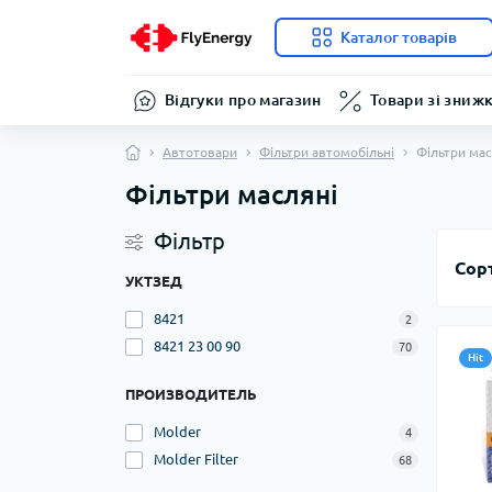
Каталог товарів
Відгуки про магазин
Товари зі зниж
Автотовари
Фільтри автомобільні
Фільтри мас
Фільтри масляні
Фільтр
Сор
УКТЗЕД
8421
2
8421 23 00 90
70
Hit
ПРОИЗВОДИТЕЛЬ
Molder
4
Molder Filter
68