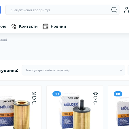
кою
Контакти
Новини
ляні
тування:
Hit
Hit