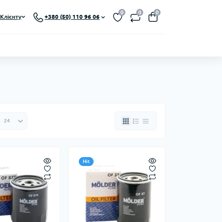
0
0
0
Клієнту
+380 (50) 110 96 06
Hit