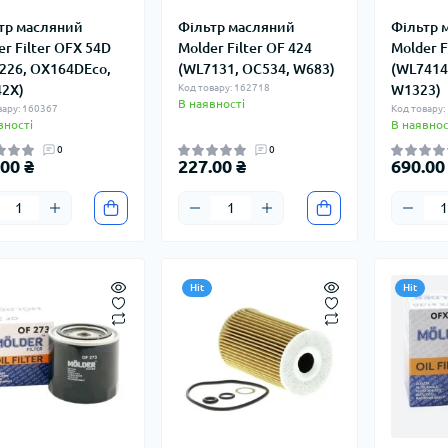
тр масляний
Фільтр масляний
Фільтр 
er Filter OFX 54D
Molder Filter OF 424
Molder F
226, OX164DEco,
(WL7131, OC534, W683)
(WL7414
2X)
Код товару: 162718
W1323)
В наявності
вару: 160367
Код товару:
вності
В наявнос
0
0
00 ₴
227.00 ₴
690.00
Hit
Hit