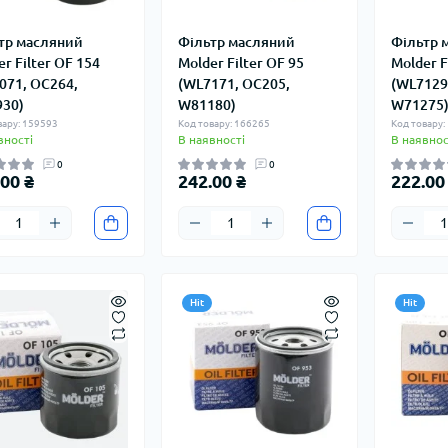
тр масляний
Фільтр масляний
Фільтр 
r Filter OF 154
Molder Filter OF 95
Molder F
071, OC264,
(WL7171, OC205,
(WL7129,
30)
W81180)
W71275
вару: 159593
Код товару: 166265
Код товару:
вності
В наявності
В наявнос
0
0
00 ₴
242.00 ₴
222.00
Hit
Hit