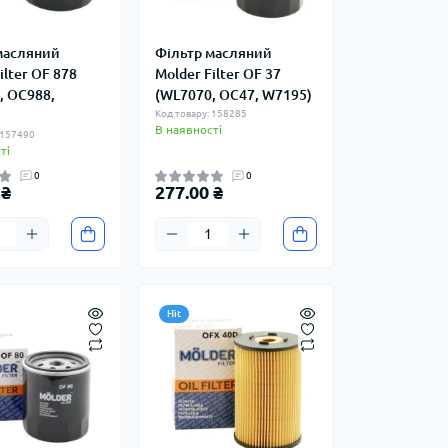
масляний
Фільтр масляний
ilter OF 878
Molder Filter OF 37
, OC988,
(WL7070, OC47, W7195)
Код товару: 158285
В наявності
 157490
ті
0
0
 ₴
277.00 ₴
Hit