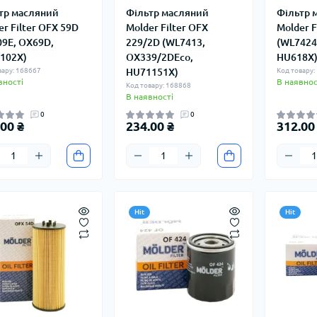
тр масляний
Фільтр масляний
Фільтр 
er Filter OFX 59D
Molder Filter OFX
Molder F
09E, OX69D,
229/2D (WL7413,
(WL7424
102X)
OX339/2DEco,
HU618X
вару: 168667
HU71151X)
Код товару:
вності
В наявнос
Код товару: 168868
В наявності
0
0
00 ₴
234.00 ₴
312.00
Hit
Hit