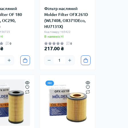
масляний
Фільтр масляний
ilter OF 180
Molder Filter OFX 261D
, OC290,
(WL7408, OX371DEco,
)
HU7131X)
 156725
Код товару: 165422
ті
В наявності
0
0
 ₴
217.00 ₴
Hit