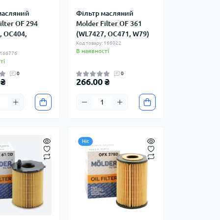
масляний
Фільтр масляний
ilter OF 294
Molder Filter OF 361
, OC404,
(WL7427, OC471, W79)
Код товару: 166022
В наявності
 166776
ті
0
0
 ₴
266.00 ₴
Hit