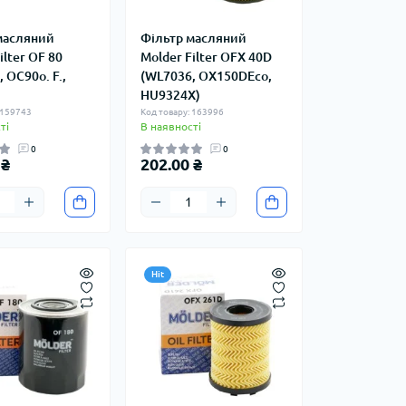
масляний
Фільтр масляний
ilter OF 80
Molder Filter OFX 40D
 OC90o. F.,
(WL7036, OX150DEco,
)
HU9324X)
 159743
Код товару: 163996
ті
В наявності
0
0
 ₴
202.00 ₴
Hit