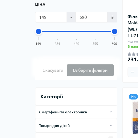
ЦІНА
Філь
-
₴
Mold
(WL7
HU71
Код то
149
284
420
555
690
В ная
231.
Скасувати
Виберіть фільтри
Категорії
Hit
Смартфони та електроніка
Bluetooth-гарнітури
Товари для дітей
Ігрові консолі
Мікроскопи