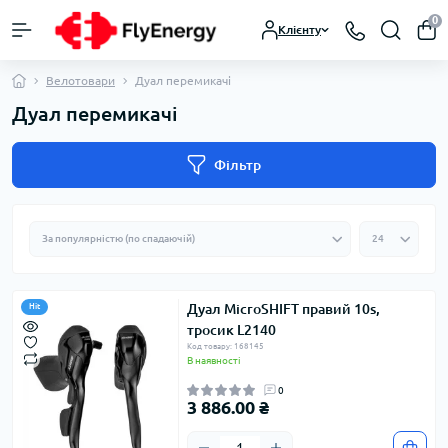
0
Клієнту
Велотовари
Дуал перемикачі
Дуал перемикачі
Фільтр
Дуал MicroSHIFT правий 10s,
Hit
тросик L2140
Код товару: 168145
В наявності
0
3 886.00 ₴