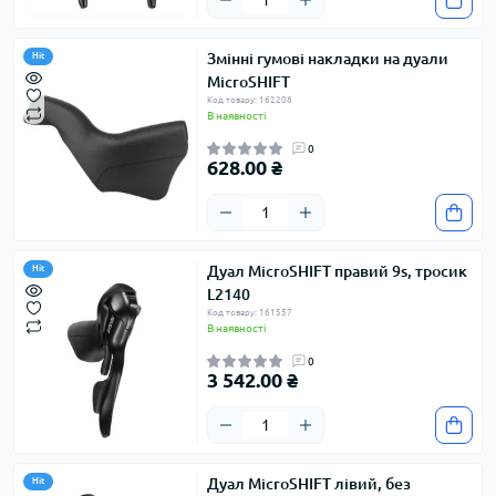
Змінні гумові накладки на дуали
Hit
MicroSHIFT
Код товару: 162208
В наявності
0
628.00 ₴
Дуал MicroSHIFT правий 9s, тросик
Hit
L2140
Код товару: 161557
В наявності
0
3 542.00 ₴
Дуал MicroSHIFT лівий, без
Hit