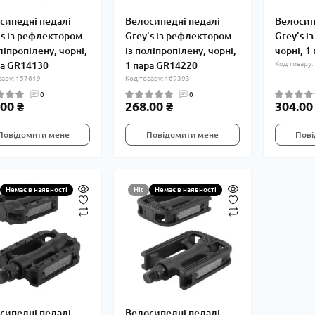
сипедні педалі
Велосипедні педалі
Велосип
's із рефлектором
Grey's із рефлектором
Grey's і
ліпропілену, чорні,
із поліпропілену, чорні,
чорні, 1
ра GR14130
1 пара GR14220
Код товару:
вару: 157619
Код товару: 169393
0
0
00 ₴
268.00 ₴
304.00
Повідомити мене
Повідомити мене
Пові
Немає в наявності
Hit
Немає в наявності
сипедні педалі
Велосипедні педалі