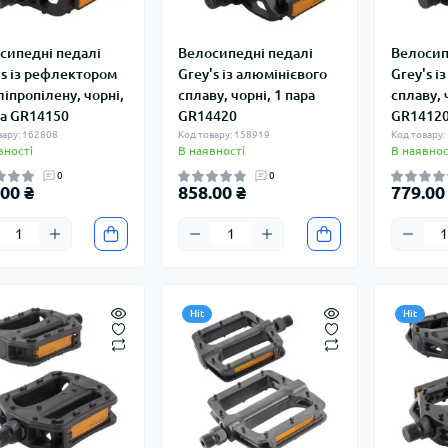
сипедні педалі
Велосипедні педалі
Велосип
's із рефлектором
Grey's із алюмінієвого
Grey's і
ліпропілену, чорні,
сплаву, чорні, 1 пара
сплаву, 
ра GR14150
GR14420
GR1412
вару: 162808
Код товару: 158919
Код товару:
вності
В наявності
В наявнос
0
0
00 ₴
858.00 ₴
779.00
Hit
Hit