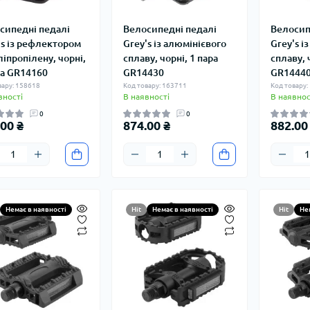
сипедні педалі
Велосипедні педалі
Велосип
's із рефлектором
Grey's із алюмінієвого
Grey's і
ліпропілену, чорні,
сплаву, чорні, 1 пара
сплаву, 
ра GR14160
GR14430
GR1444
вару: 158618
Код товару: 163711
Код товару:
вності
В наявності
В наявнос
0
0
00 ₴
874.00 ₴
882.00
Немає в наявності
Hit
Немає в наявності
Hit
Не