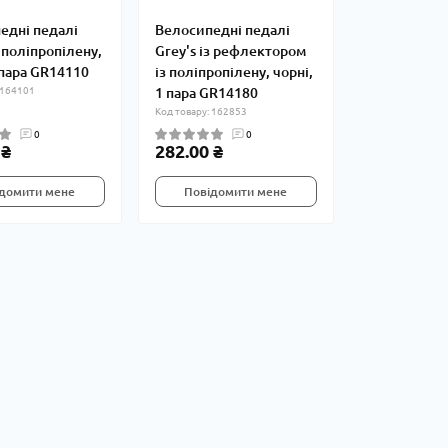
едні педалі
Велосипедні педалі
з поліпропілену,
Grey's із рефлектором
 пара GR14110
із поліпропілену, чорні,
 164101
1 пара GR14180
Код товару: 162853
0
0
 ₴
282.00 ₴
домити мене
Повідомити мене