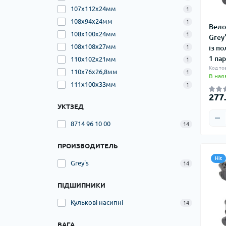
107x112x24мм
1
108x94x24мм
1
Вело
108x100x24мм
1
Grey
108x108x27мм
1
із по
1 па
110x102x21мм
1
Код то
110x76x26,8мм
1
В ная
111x100x33мм
1
277.
УКТЗЕД
8714 96 10 00
14
ПРОИЗВОДИТЕЛЬ
Hit
Grey's
14
ПІДШИПНИКИ
Кулькові насипні
14
ВАГА