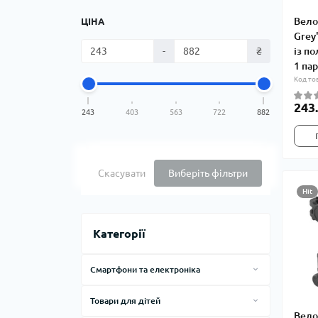
Вело
ЦІНА
Grey
із по
-
₴
1 па
Код то
243.
243
403
563
722
882
Скасувати
Виберіть фільтри
Hit
Категорії
Смартфони та електроніка
Bluetooth-гарнітури
Товари для дітей
Ігрові консолі
Вело