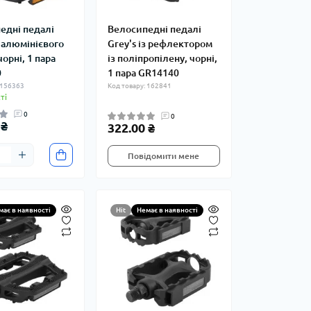
едні педалі
Велосипедні педалі
з алюмінієвого
Grey's із рефлектором
чорні, 1 пара
із поліпропілену, чорні,
0
1 пара GR14140
 156363
Код товару: 162841
ті
0
0
 ₴
322.00 ₴
Повідомити мене
має в наявності
Hit
Немає в наявності