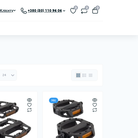
0
0
0
Клієнту
+380 (50) 110 96 06
Hit