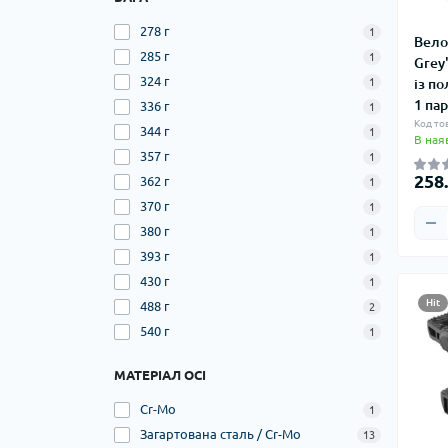
278 г
1
Вело
285 г
1
Grey
324 г
із по
1
1 па
336 г
1
Код то
344 г
1
В ная
357 г
1
258.
362 г
1
370 г
1
380 г
1
393 г
1
430 г
1
Hit
488 г
2
540 г
1
МАТЕРІАЛ ОСІ
Cr-Mo
1
Загартована сталь / Cr-Mo
13