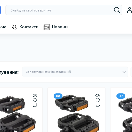
кою
Контакти
Новини
тування:
Hit
Hit