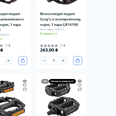
едні педалі
Велосипедні педалі
з алюмінієвого
Grey's із поліпропілену,
чорні, 1 пара
чорні, 1 пара GR14190
0
Код товару: 160725
В наявності
 162055
ті
0
0
 ₴
263.00 ₴
Hit
Немає в наявності