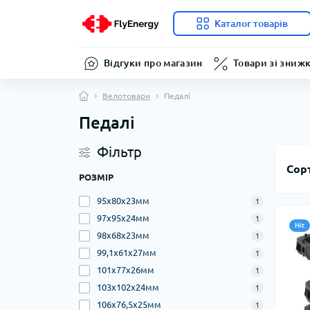
Каталог товарів
Відгуки про магазин
Товари зі зниж
Велотовари
Педалі
Педалі
Фільтр
Сор
РОЗМІР
95x80x23мм
1
97x95x24мм
1
Hit
98x68x23мм
1
99,1x61x27мм
1
101x77x26мм
1
103x102x24мм
1
106x76,5x25мм
1