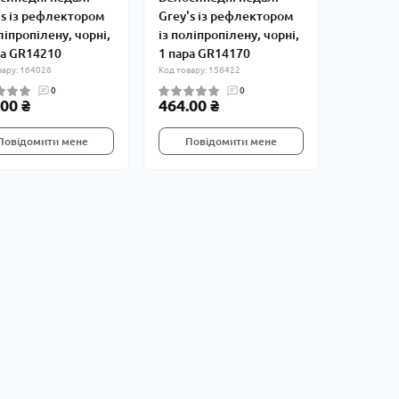
's із рефлектором
Grey's із рефлектором
ліпропілену, чорні,
із поліпропілену, чорні,
ра GR14210
1 пара GR14170
вару: 164026
Код товару: 156422
0
0
00 ₴
464.00 ₴
Повідомити мене
Повідомити мене