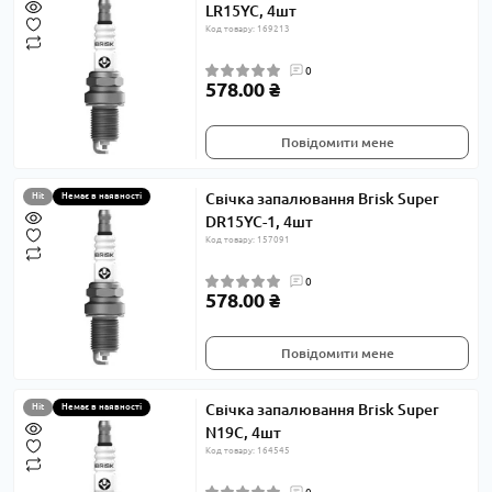
LR15YC, 4шт
Код товару: 169213
0
578.00 ₴
Повідомити мене
Свічка запалювання Brisk Super
Hit
Немає в наявності
DR15YC-1, 4шт
Код товару: 157091
0
578.00 ₴
Повідомити мене
Свічка запалювання Brisk Super
Hit
Немає в наявності
N19C, 4шт
Код товару: 164545