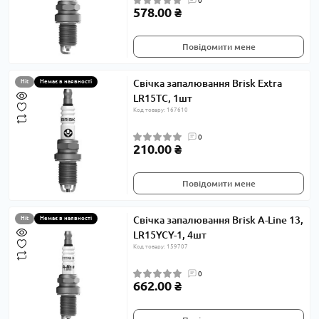
0
578.00 ₴
Повідомити мене
Свічка запалювання Brisk Extra
Hit
Немає в наявності
LR15TC, 1шт
Код товару: 167610
0
210.00 ₴
Повідомити мене
Свічка запалювання Brisk A-Line 13,
Hit
Немає в наявності
LR15YCY-1, 4шт
Код товару: 159707
0
662.00 ₴