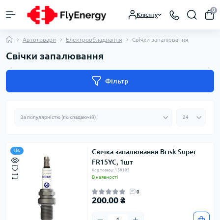
0
Клієнту
Автотовари
Електрообладнання
Свічки запалювання
Свічки запалювання
Фільтр
Свічка запалювання Brisk Super
Hit
FR15YC, 1шт
Код товару: 158105
В наявності
0
200.00 ₴