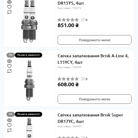
DR15YS, 4шт
Код товару: 159272
0
851.00 ₴
Повідомити мене
Свічка запалювання Brisk A-Line 4,
Hit
Немає в наявності
L15YCY, 4шт
Код товару: 159506
0
608.00 ₴
Повідомити мене
Свічка запалювання Brisk Super
Hit
Немає в наявності
DR17YC, 4шт
Код товару: 166995