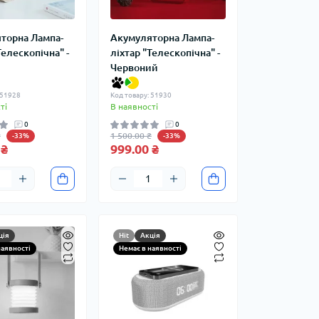
торна Лампа-
Акумуляторна Лампа-
Телескопічна" -
ліхтар "Телескопічна" -
Червоний
 51928
Код товару: 51930
ті
В наявності
0
0
₴
1 500.00 ₴
-33%
-33%
 ₴
999.00 ₴
ція
Hit
Акція
наявності
Немає в наявності