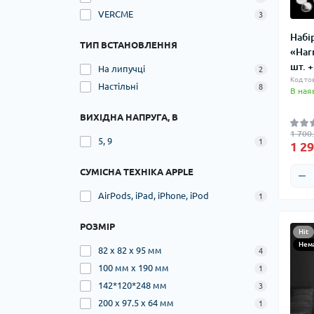
VERCME
3
Набі
ТИП ВСТАНОВЛЕННЯ
«Harr
шт. 
На липучці
2
Код то
Настільні
8
В ная
ВИХІДНА НАПРУГА, В
1 700
5, 9
1
1 29
СУМІСНА ТЕХНІКА APPLE
AirPods, iPad, iPhone, iPod
1
РОЗМІР
Hit
Нема
82 х 82 х 95 мм
4
100 мм х 190 мм
1
142*120*248 мм
3
200 х 97.5 х 64 мм
1