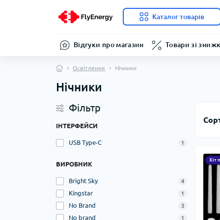
Каталог товарів
Відгуки про магазин
Товари зі зниж
Освітлення
Нічники
Нічники
Фільтр
Сор
ІНТЕРФЕЙСИ
USB Type-C
1
Хіт 
ВИРОБНИК
Bright Sky
4
Kingstar
1
No Brand
3
No brand
1