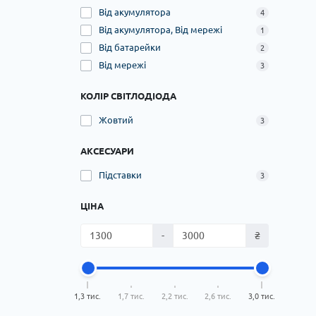
Від акумулятора
перед
4
обер
Від акумулятора, Від мережі
1
м'яко
Від батарейки
2
темр
Від мережі
3
функ
Особ
КОЛІР СВІТЛОДІОДА
Кожен
Напри
Жовтий
3
стают
на яс
АКСЕСУАРИ
допо
Підставки
Підс
3
На з
кімна
ЦІНА
відпо
дост
-
₴
1,3 тис.
1,7 тис.
2,2 тис.
2,6 тис.
3,0 тис.