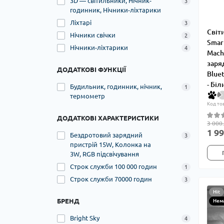
3D — світильники, Нічник-
3
годинник, Нічники-ліхтарики
Ліхтарі
3
Світ
Нічники свічки
2
Smar
Нічники-ліхтарики
4
Mach
заря
ДОДАТКОВІ ФУНКЦІЇ
Blue
- Біл
Будильник, годинник, нічник,
1
термометр
Код то
ДОДАТКОВІ ХАРАКТЕРИСТИКИ
3 000
1 99
Бездротовий зарядний
3
пристрій 15W, Колонка на
3W, RGB підсвічування
Строк служби 100 000 годин
1
Строк служби 70000 годин
3
Hit
БРЕНД
Нема
Bright Sky
4