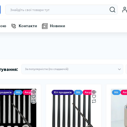
кою
Контакти
Новини
тування:
продажів
Hit
Акція
Хіт продажів
Hit
Акція
Hit
Ак