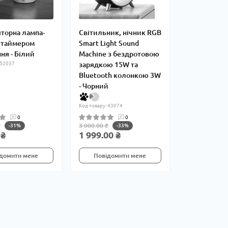
торна лампа-
Світильник, нічник RGB
з таймером
Smart Light Sound
ня - Білий
Machine з бездротовою
 52037
зарядкою 15W та
Bluetooth колонкою 3W
- Чорний
Код товару: 43074
0
0
₴
3 000.00 ₴
-31%
-33%
 ₴
1 999.00 ₴
домити мене
Повідомити мене