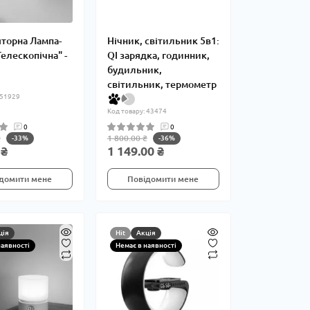
торна Лампа-
Нічник, світильник 5в1:
Телескопічна" -
QI зарядка, годинник,
будильник,
світильник, термометр
 51929
Код товару: 43474
0
0
₴
1 800.00 ₴
-33%
-36%
 ₴
1 149.00 ₴
домити мене
Повідомити мене
ція
Hit
Акція
наявності
Немає в наявності