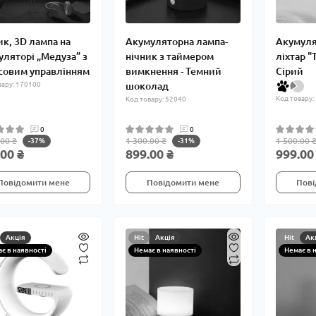
ик, 3D лампа на
Акумуляторна лампа-
Акумуля
уляторі „Медуза” з
нічник з таймером
ліхтар "
совим управлінням
вимкнення - Темний
Сірий
вару: 170100
шоколад
Код товару:
Код товару: 52040
0
0
.00 ₴
1 300.00 ₴
1 500.00 
-37%
-31%
00 ₴
899.00 ₴
999.00
Повідомити мене
Повідомити мене
Пові
Акція
Hit
Акція
Hit
Ак
є в наявності
Немає в наявності
Немає в 