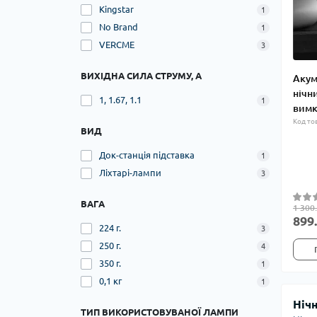
Kingstar
1
No Brand
1
VERCME
3
ВИХІДНА СИЛА СТРУМУ, А
Акум
нічн
1, 1.67, 1.1
1
вимк
Код то
ВИД
Док-станція підставка
1
Ліхтарі-лампи
3
ВАГА
1 300
899.
224 г.
3
250 г.
4
350 г.
1
0,1 кг
1
Ніч
ТИП ВИКОРИСТОВУВАНОЇ ЛАМПИ