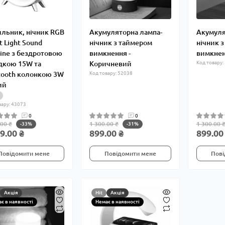
ильник, нічник RGB
Акумуляторна лампа-
Акумуля
t Light Sound
нічник з таймером
нічник 
ine з бездротовою
вимкнення -
вимкнен
дкою 15W та
Коричневий
Код товару:
tooth колонкою 3W
Код товару: 52038
ий
вару: 43073
0
0
.00 ₴
1 300.00 ₴
1 300.00 
-33%
-31%
9.00 ₴
899.00 ₴
899.00
Повідомити мене
Повідомити мене
Пові
Акція
Hit
Акція
є в наявності
Немає в наявності