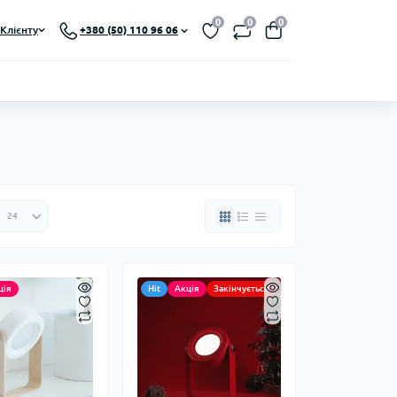
0
0
0
Клієнту
+380 (50) 110 96 06
ція
Hit
Акція
Закінчується