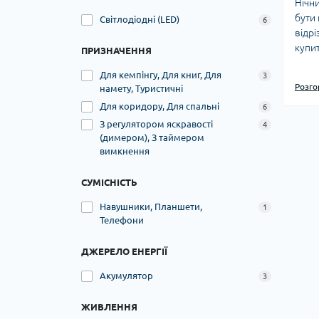
Нічни
бути 
Світлодіодні (LED)
6
відрі
купи
ПРИЗНАЧЕННЯ
Для кемпінгу, Для книг, Для
3
1. Ні
Розго
намету, Туристичні
Bluet
Для коридору, Для спальні
нічни
6
ульт
З регулятором яскравості
4
комар
(димером), З таймером
вимкнення
можл
кільк
годи
СУМІСНІСТЬ
вико
Навушники, Планшети,
1
із да
Телефони
Він м
аніма
ДЖЕРЕЛО ЕНЕРГІЇ
Він 
керу
Акумулятор
3
вбудо
світу
ЖИВЛЕННЯ
слуха