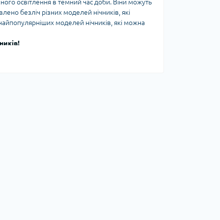
много освітлення в темний час доби. Віни можуть
влено безліч різних моделей нічників, які
0 найпопулярніших моделей нічників, які можна
ників!
'якого світла і відтворення музики. Віни оснащені
ет і слухати улюблені композиції. Крім того, ці
ю пульта дистанційного керування. 2. Нічник з
 ультразвуковим генератором, який відлякує
ке допоможе розслабитися і заснути. 3.
Нічники із
ітла залежно від настрою та вподобань. Він має
станційного керування. 4. Нічник із вбудованим
ик, що робить його дуже зручним для
кий допоможе розслабитися перед сном. 5. Нічник
ювати температуру і вологість повітря в кімнаті.
 їх на екрані. 6. Нічник із проектором
ктувати анімаційні картинки на стіну або стелю.
зслабитися перед сном. 7. Нічники із можливістю
опомогою мобільного додатка. Він має
 планшета й керувати ним із будь-якої точки
 нічник має вбудований динамік, який дає змогу
 м'якого світла, який допоможе розслабитися