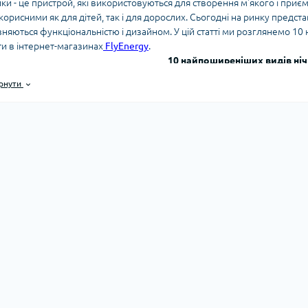
ки - це пристрой, які використовуються для створення м'якого і приє
корисними як для дітей, так і для дорослих. Сьогодні на ринку предста
зняються функціональністю і дизайном. У цій статті ми розглянемо 1
ти в інтернет-магазинах
FlyEnergy
.
10 найпоширеніших видів ніч
чники із Bluetooth-колонкою Ці нічники мають дві функції: створення м
рнути
ooth-модулем, який дає змогу під'єднати до нього смартфон або планш
ки мають різні режими підсвічування, які можна вибирати за допомого
развуковим відлякувачем комарів Цей нічник оснащений спеціальним
ів та інших комах. Він також має функцію створення м'якого світла, я
ивістю зміни кольору світла
Цей нічник дає змогу змінювати колір св
а режимів підсвічування, які можна вибирати за допомогою пульта ди
нником і будильником Цей нічник має вбудований годинник і будильн
ристання. Він також оснащений функцією створення м'якого світла, я
тчиком температури та вологості повітря Цей нічник дає змогу контрол
ає вбудовані датчики, які можуть визначати ці параметри і відображати
ційних картинок Цей нічник має вбудований проектор, який може прое
також оснащений функцією створення м'якого світла, яке допоможе ро
вання через мобільний додаток Цей нічник може бути керований за д
ваний Wi-Fi модуль, який дає змогу під'єднати його до смартфона або
. 8. Нічник із вбудованим динаміком для прослуховування музики Цей
ти музику у високій якості. Він також оснащений функцією створення