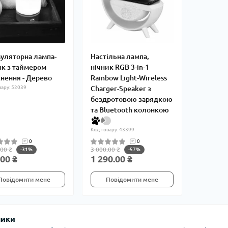
уляторна лампа-
Настільна лампа,
ик з таймером
нічник RGB 3-in-1
нення - Дерево
Rainbow Light-Wireless
вару: 52039
Charger-Speaker з
бездротовою зарядкою
та Bluetooth колонкою
Код товару: 43399
0
0
.00 ₴
3 000.00 ₴
-31%
-57%
00 ₴
1 290.00 ₴
Повідомити мене
Повідомити мене
ники