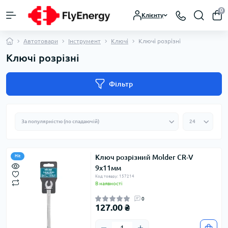
0
Клієнту
Автотовари
Інструмент
Ключі
Ключі розрізні
Ключі розрізні
Фільтр
Ключ розрізний Molder CR-V
Hit
9х11мм
Код товару: 157214
В наявності
0
127.00 ₴