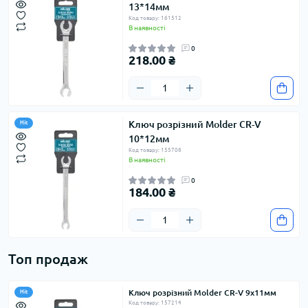
13*14мм
Код товару: 161512
В наявності
0
218.00 ₴
Ключ розрізний Molder CR-V
Hit
10*12мм
Код товару: 155708
В наявності
0
184.00 ₴
Топ продаж
Ключ розрізний Molder CR-V 9х11мм
Hit
Код товару: 157214