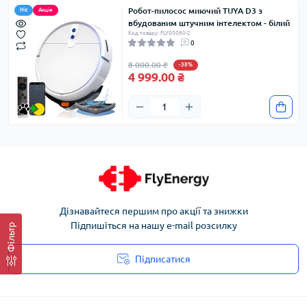
Робот-пилосос миючий TUYA D3 з
Hit
Акція
вбудованим штучним інтелектом - білий
Код товару: FLY00080-2
0
8 000.00 ₴
-38%
4 999.00 ₴
Дізнавайтеся першим про акції та знижки
Підпишіться на нашу e-mail розсилку
Фільтр
Підписатися
Угода користувача