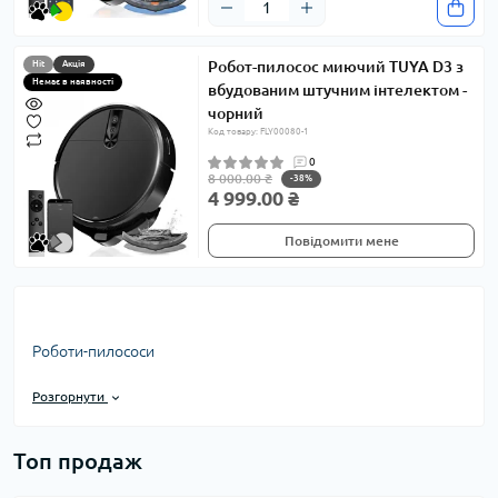
Робот-пилосос миючий TUYA D3 з
Hit
Акція
Немає в наявності
вбудованим штучним інтелектом -
чорний
Код товару: FLY00080-1
0
8 000.00 ₴
-38%
4 999.00 ₴
Повідомити мене
Роботи-пилососи
Розгорнути
Топ продаж