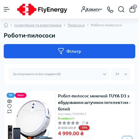
0
Клієнту
Смартфони та електроніка
Пилососи
Роботи-пилососи
Роботи-пилососи
Фільтр
Робот-пилосос миючий TUYA D3 з
Hit
Акція
вбудованим штучним інтелектом -
білий
Код товару: FLY00080-2
В наявності
0
8 000.00 ₴
-38%
4 999.00 ₴