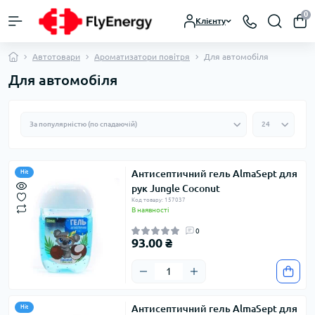
0
Клієнту
Автотовари
Ароматизатори повітря
Для автомобіля
Для автомобіля
Антисептичний гель AlmaSept для
Hit
рук Jungle Coconut
Код товару: 157037
В наявності
0
93.00 ₴
Антисептичний гель AlmaSept для
Hit