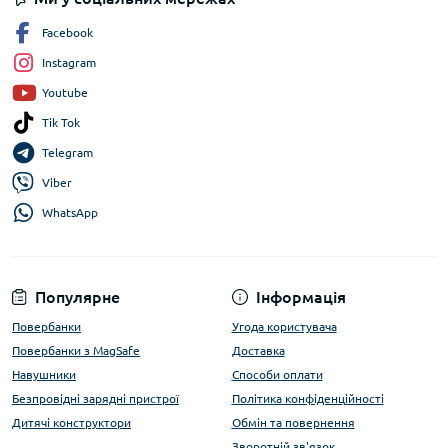
Facebook
Instagram
Youtube
Tik Tok
Telegram
Viber
WhatsApp
Популярне
Інформація
Повербанки
Угода користувача
Повербанки з MagSafe
Доставка
Навушники
Способи оплати
Безпровідні зарядні пристрої
Політика конфіденційності
Дитячі конструктори
Обмін та повернення
Зворотній зв'язок