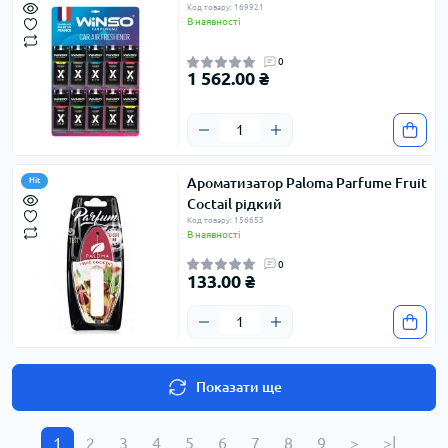
Код товару: 169921
В наявності
0
1 562.00 ₴
Ароматизатор Paloma Parfume Fruit
Hit
Coctail рідкий
Код товару: 156653
В наявності
0
133.00 ₴
Показати ще
1
2
3
4
5
6
7
8
9
>
>|