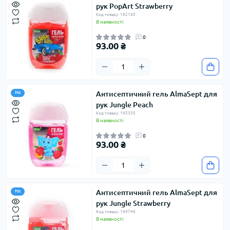
рук PopArt Strawberry
Код товару: 162160
В наявності
0
93.00 ₴
Антисептичний гель AlmaSept для
Hit
рук Jungle Peach
Код товару: 165335
В наявності
0
93.00 ₴
Антисептичний гель AlmaSept для
Hit
рук Jungle Strawberry
Код товару: 164746
В наявності