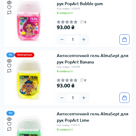
рук PopArt Bubble gum
Код товару: 162643
В наявності
0
93.00 ₴
Антисептичний гель AlmaSept для
Hit
Закінчується
рук PopArt Banana
Код товару: 164398
В наявності
0
93.00 ₴
Антисептичний гель AlmaSept для
Hit
рук PopArt Lime
Код товару: 156412
В наявності