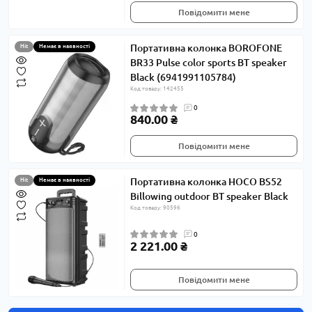
Повідомити мене
Портативна колонка BOROFONE
Hit
Немає в наявності
BR33 Pulse color sports BT speaker
Black (6941991105784)
Код товару: 142455
0
840.00 ₴
Повідомити мене
Портативна колонка HOCO BS52
Hit
Немає в наявності
Billowing outdoor BT speaker Black
Код товару: 90596
0
2 221.00 ₴
Повідомити мене