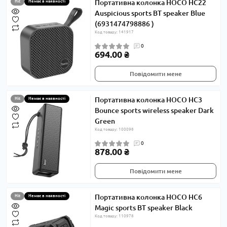
Портативна колонка HOCO HC22
Hit
Немає в наявності
Auspicious sports BT speaker Blue
(6931474798886 )
Код товару: 141917
0
694.00 ₴
Повідомити мене
Портативна колонка HOCO HC3
Hit
Немає в наявності
Bounce sports wireless speaker Dark
Green
Код товару: 100098
0
878.00 ₴
Повідомити мене
Портативна колонка HOCO HC6
Hit
Немає в наявності
Magic sports BT speaker Black
Код товару: 110978