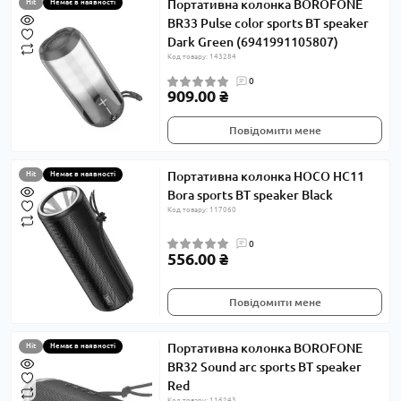
Портативна колонка BOROFONE
Hit
Немає в наявності
BR33 Pulse color sports BT speaker
Dark Green (6941991105807)
Код товару: 143284
0
909.00 ₴
Повідомити мене
Портативна колонка HOCO HC11
Hit
Немає в наявності
Bora sports BT speaker Black
Код товару: 117060
0
556.00 ₴
Повідомити мене
Портативна колонка BOROFONE
Hit
Немає в наявності
BR32 Sound arc sports BT speaker
Red
Код товару: 116243