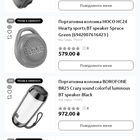
Повідомити мене
Портативна колонка HOCO HC24
Hit
Немає в наявності
Hearty sports BT speaker Spruce
Green (6942007616423 )
Код товару: 143220
0
579.00 ₴
Повідомити мене
Портативна колонка BOROFONE
Hit
Немає в наявності
BR25 Crazy sound colorful luminous
BT speaker Black
Код товару: 115402
0
972.00 ₴
Повідомити мене