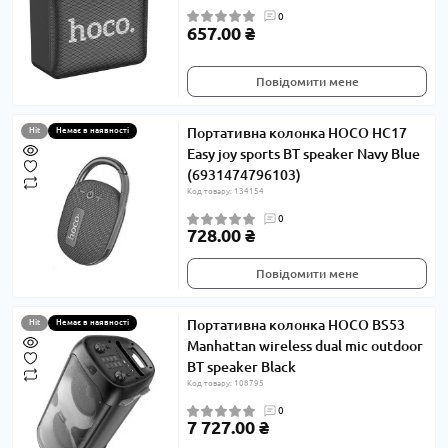
0
657.00 ₴
Повідомити мене
Портативна колонка HOCO HC17
Hit
Немає в наявності
Easy joy sports BT speaker Navy Blue
(6931474796103)
Код товару: 134154
0
728.00 ₴
Повідомити мене
Портативна колонка HOCO BS53
Hit
Немає в наявності
Manhattan wireless dual mic outdoor
BT speaker Black
Код товару: 108795
0
7 727.00 ₴