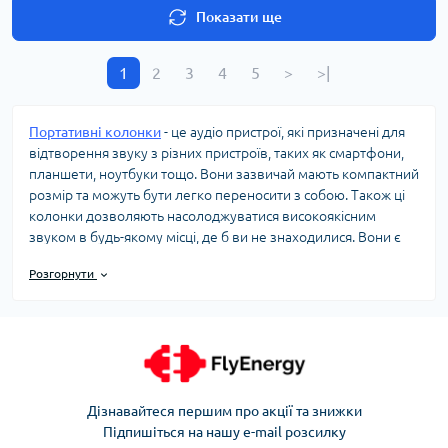
Показати ще
1
2
3
4
5
>
>|
Портативні колонки
- це аудіо пристрої, які призначені для
відтворення звуку з різних пристроїв, таких як смартфони,
планшети, ноутбуки тощо. Вони зазвичай мають компактний
розмір та можуть бути легко переносити з собою. Також ці
колонки дозволяють насолоджуватися високоякісним
звуком в будь-якому місці, де б ви не знаходилися. Вони є
дуже зручними для використання в подорожах, на пікніках,
Розгорнути
на відпочинку на природі або просто вдома.
Вітаемо в інтернет-магазині FlyEnergy!
Ласкаво просимо до нашого розділу "Портативні колонки",
де ви знайдете широкий вибір Bluetooth портативних
колонок JBL та інші, які вразять вас своєю унікальністю та
інноваційними функціями. Наш асортимент включає
водонепроникні колонки, які ідеально підходять для
Дізнавайтеся першим про акції та знижки
використання на відкритому повітрі, а також моделі з
Підпишіться на нашу e-mail розсилку
великим акумулятором, що забезпечують довгу роботу без