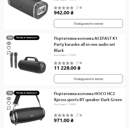
0
942.00 ₴
Повідомити мене
Портативна колонка ACEFAST K1
Hit
Немає в наявності
Party karaoke all-in-one audio set
Black
Код товару: 113928
0
11 228.00 ₴
Повідомити мене
Портативна колонка HOCO HC2
Hit
Немає в наявності
Xpress sports BT speaker Dark Green
Код товару: 116869
0
971.00 ₴