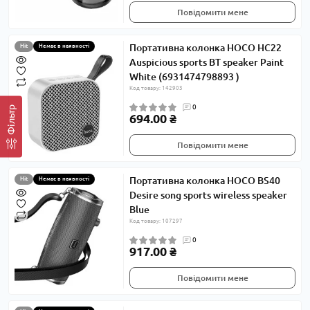
Повідомити мене
Портативна колонка HOCO HC22
Hit
Немає в наявності
Auspicious sports BT speaker Paint
White (6931474798893 )
Код товару: 142903
0
Фільтр
694.00 ₴
Повідомити мене
Портативна колонка HOCO BS40
Hit
Немає в наявності
Desire song sports wireless speaker
Blue
Код товару: 107297
0
917.00 ₴
Повідомити мене