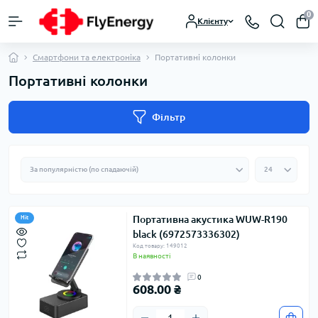
0
Клієнту
Смартфони та електроніка
Портативні колонки
Портативні колонки
Фільтр
Портативна акустика WUW-R190
Hit
black (6972573336302)
Код товару: 149012
В наявності
0
608.00 ₴