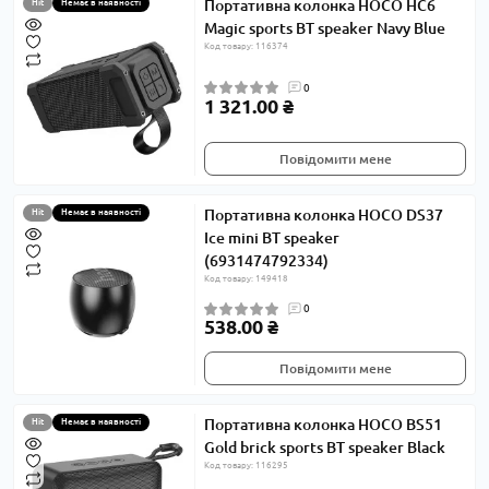
Портативна колонка HOCO HC6
Hit
Немає в наявності
Magic sports BT speaker Navy Blue
Код товару: 116374
0
1 321.00 ₴
Повідомити мене
Портативна колонка HOCO DS37
Hit
Немає в наявності
Ice mini BT speaker
(6931474792334)
Код товару: 149418
0
538.00 ₴
Повідомити мене
Портативна колонка HOCO BS51
Hit
Немає в наявності
Gold brick sports BT speaker Black
Код товару: 116295