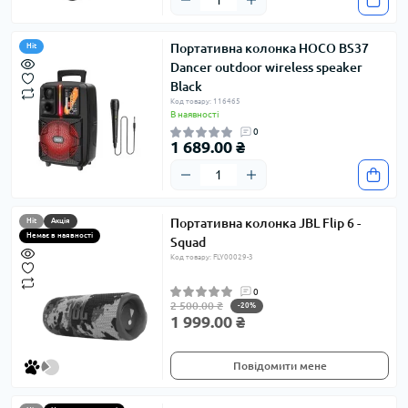
Портативна колонка HOCO BS37
Hit
Dancer outdoor wireless speaker
Black
Код товару: 116465
В наявності
0
1 689.00 ₴
Портативна колонка JBL Flip 6 -
Hit
Акція
Немає в наявності
Squad
Код товару: FLY00029-3
0
2 500.00 ₴
-20%
1 999.00 ₴
Повідомити мене