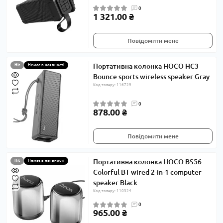
0
1 321.00 ₴
Повідомити мене
Портативна колонка HOCO HC3
Hit
Немає в наявності
Bounce sports wireless speaker Gray
Код товару: 116729
0
878.00 ₴
Повідомити мене
Портативна колонка HOCO BS56
Hit
Немає в наявності
Colorful BT wired 2-in-1 computer
speaker Black
Код товару: 110324
0
965.00 ₴