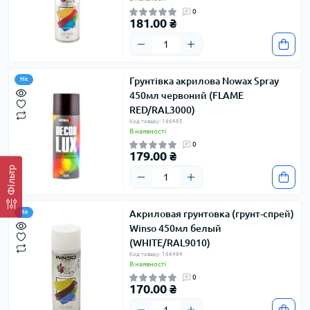
0
181.00 ₴
Грунтівка акрилова Nowax Spray
Hit
450мл червоний (FLAME
RED/RAL3000)
Код товару: 166485
В наявності
0
179.00 ₴
Фільтр
Акриловая грунтовка (грунт-спрей)
Hit
Winso 450мл белый
(WHITE/RAL9010)
Код товару: 166464
В наявності
0
170.00 ₴