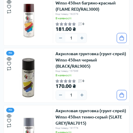
Winso 450мл багряно-красный
(FLAME RED/RAL3000)
Код товару: 162376
В наявності
0
181.00 ₴
Акриловая грунтовка (грунт-спрей)
Hit
Winso 450мл черный
(BLACK/RAL9005)
Код товару: 157589
В наявності
0
170.00 ₴
Акриловая грунтовка (грунт-спрей)
Hit
Winso 450мл темно-серый (SLATE
GREY/RAL7015)
Код товару: 161776
В наявності