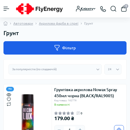
0
Клієнту
Автотовари
Акрилова фарба в спреї
Грунт
Грунт
Фільтр
Грунтівка акрилова Nowax Spray
Hit
450мл чорна (BLACK/RAL9005)
Код товару: 162778
В наявності
0
179.00 ₴