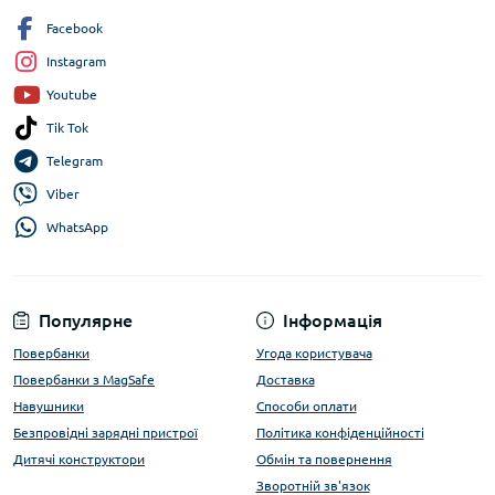
Facebook
Instagram
Youtube
Tik Tok
Telegram
Viber
WhatsApp
Популярне
Інформація
Повербанки
Угода користувача
Повербанки з MagSafe
Доставка
Навушники
Способи оплати
Безпровідні зарядні пристрої
Політика конфіденційності
Дитячі конструктори
Обмін та повернення
Зворотній зв'язок