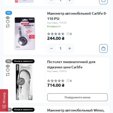
Манометр автомобільний Carlife 0-
Hit
110 PSI
Код товару: 154193
В наявності
0
244.00 ₴
Пістолет пневматичний для
Hit
Немає в наявності
підкачки шин Carlife
Код товару: 153818
0
714.00 ₴
Фільтр
Повідомити мене
Манометр автомобильный Winso,
Hit
Немає в наявності