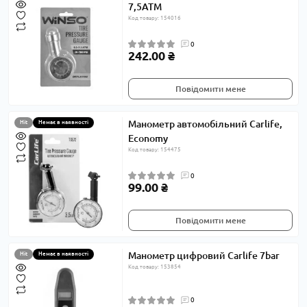
7,5АТМ
Код товару: 154016
0
242.00 ₴
Повідомити мене
Манометр автомобільний Carlife,
Hit
Немає в наявності
Economy
Код товару: 154475
0
99.00 ₴
Повідомити мене
Манометр цифровий Carlife 7bar
Hit
Немає в наявності
Код товару: 153854
0