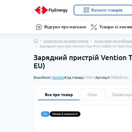
Каталог товарів
Відгуки про магазин
Товари зі зниж
Смартфони та електроніка
Аксесуари до мобільн
Зарядний пристрій Vention Two-Port USB(A+C) Wall Ch
Зарядний пристрій Vention 
EU)
Виробник:
Vention
Код товару:
96875
Артикул:
FBBW0-EU
Все про товар
Опис
Характер
Hit
Немає в наявності