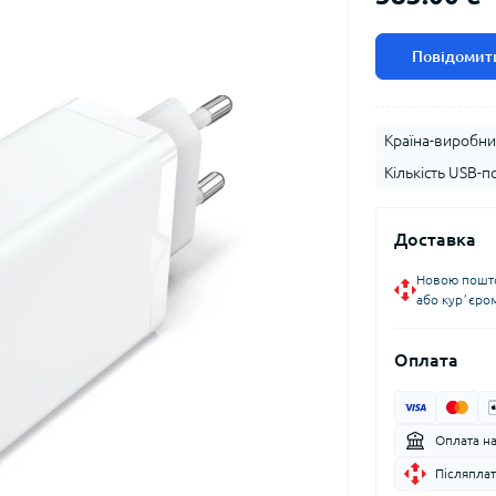
Повідомити
Країна-виробни
Кількість USB-по
Доставка
Новою пошто
або курʼєро
Оплата
Оплата н
Післяплат