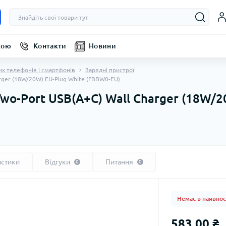
кою
Контакти
Новини
их телефонів і смартфонів
Зарядні пристрої
arger (18W/20W) EU-Plug White (FBBW0-EU)
Two-Port USB(A+C) Wall Charger (18W/
истики
Відгуки
Питання
0
0
Немає в наявнос
583.00 ₴