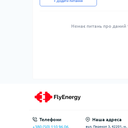
+ Додати питання
Немає питань про даний т
Телефони
Наша адреса
+380 (50) 110 96 06
вул. Перекоп 3, 42201, м