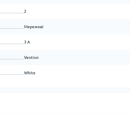
2
Мережеві
3 A
Vention
White