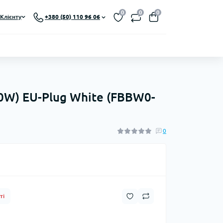
0
0
0
Клієнту
+380 (50) 110 96 06
20W) EU-Plug White (FBBW0-
0
ті