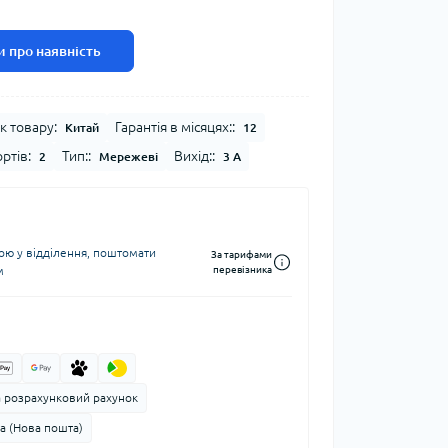
 про наявність
к товару:
Гарантія в місяцях::
Китай
12
ртів:
Тип::
Вихід::
2
Мережеві
3 A
ю у відділення, поштомати
За тарифами
м
перевізника
а розрахунковий рахунок
а (Нова пошта)