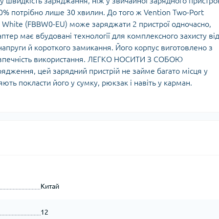
щу швидкість заряджання, ніж у звичайної зарядного пристро
0% потрібно лише 30 хвилин. До того ж Vention Two-Port
g White (FBBW0-EU) може заряджати 2 пристрої одночасно,
тер має вбудовані технології для комплексного захисту ві
апруги й короткого замикання. Його корпус виготовлено з
безпечність використання. ЛЕГКО НОСИТИ З СОБОЮ
рядження, цей зарядний пристрій не займе багато місця у
ть покласти його у сумку, рюкзак і навіть у карман.
Китай
12