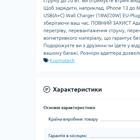
струму до 20 Вт. Ви отримуєте втричі ви
Щоб зарядити, наприклад, iPhone 13 до 6
USB(A+C) Wall Charger (18W/20W) EU-Plu
зберігаючи ваш час. ПОВНИЙ ЗАХИСТ Адап
перегріву, перевантаження струму, перен
вогнетривкого матеріалу, що гарантує 
Подорожуєте ви з друзями чи їдете у від
вашому багажі. Розміри адаптера дозволяю
Kosmotech
Характеристики
Основні характеристики
Країна-виробник товару
Гарантія в місяцях: