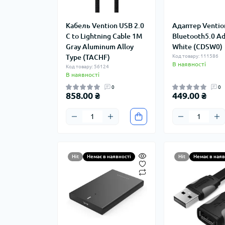
Кабель Vention USB 2.0
Адаптер Ventio
C to Lightning Cable 1M
Bluetooth5.0 A
Gray Aluminum Alloy
White (CDSW0)
Type (TACHF)
Код товару: 111586
В наявності
Код товару: 56124
В наявності
0
0
858.00 ₴
449.00 ₴
Hit
Немає в наявності
Hit
Немає в наяв