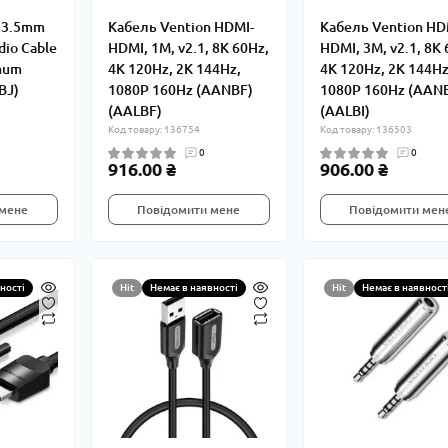
n 3.5mm
Кабель Vention HDMI-
Кабель Vention HD
dio Cable
HDMI, 1M, v2.1, 8K 60Hz,
HDMI, 3M, v2.1, 8K 
num
4K 120Hz, 2K 144Hz,
4K 120Hz, 2K 144Hz
BJ)
1080P 160Hz (AANBF)
1080P 160Hz (AAN
(AALBF)
(AALBI)
Код товару: 136754
Код товару: 136503
0
0
916.00 ₴
906.00 ₴
 мене
Повідомити мене
Повідомити мен
ності
Hit
Немає в наявності
Hit
Немає в наявност