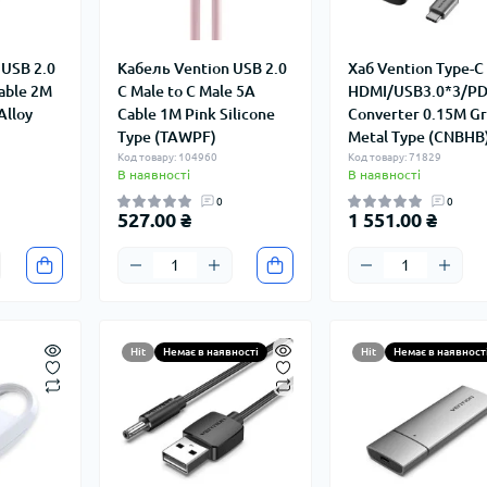
 USB 2.0
Кабель Vention USB 2.0
Хаб Vention Type-C
Cable 2M
C Male to C Male 5A
HDMI/USB3.0*3/P
Alloy
Cable 1M Pink Silicone
Converter 0.15M Gr
Type (TAWPF)
Metal Type (CNBHB
Код товару: 104960
Код товару: 71829
В наявності
В наявності
0
0
527.00 ₴
1 551.00 ₴
Hit
Немає в наявності
Hit
Немає в наявност