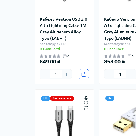
Кабель Vention USB 2.0
Кабель Vention
A to Lightning Cable 1M
A to Lightning 
Gray Aluminum Alloy
Gray Aluminum 
Type (LABHF)
Type (LABHH)
Код товару: 69447
Код товару: 89545
В наявності
В наявності
0
0
849.00 ₴
858.00 ₴
Hit
Закінчується
Hit