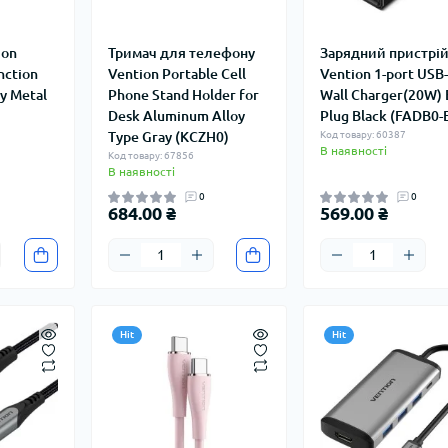
ion
Тримач для телефону
Зарядний пристрі
nction
Vention Portable Cell
Vention 1-port USB
y Metal
Phone Stand Holder for
Wall Charger(20W) 
Desk Aluminum Alloy
Plug Black (FADB0-
Type Gray (KCZH0)
Код товару: 60387
В наявності
Код товару: 67856
В наявності
0
0
684.00 ₴
569.00 ₴
Hit
Hit