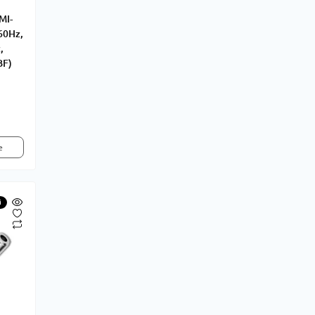
MI-
60Hz,
,
BF)
е
і