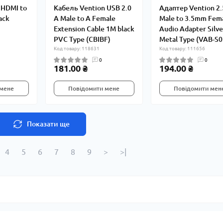
 HDMI to
Кабель Vention USB 2.0
Адаптер Vention 2
ack
A Male to A Female
Male to 3.5mm Fem
Extension Cable 1M black
Audio Adapter Silve
PVC Type (CBIBF)
Metal Type (VAB-S0
Код товару: 118631
Код товару: 111656
0
0
181.00 ₴
194.00 ₴
 мене
Повідомити мене
Повідомити мен
Показати ще
4
5
6
7
8
9
>
>|