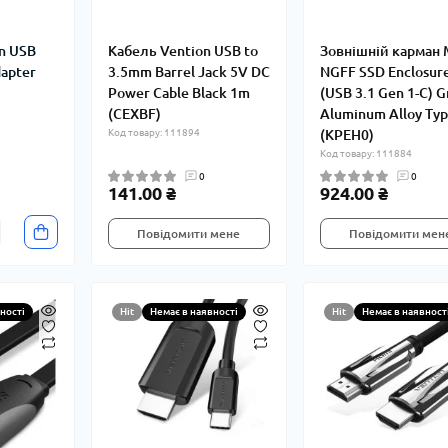
n USB
Кабель Vention USB to
Зовнішній карман 
dapter
3.5mm Barrel Jack 5V DC
NGFF SSD Enclosur
Power Cable Black 1m
(USB 3.1 Gen 1-C) G
(CEXBF)
Aluminum Alloy Ty
Код товару: 111894
(KPEH0)
Код товару: 111884
0
0
141.00 ₴
924.00 ₴
Повідомити мене
Повідомити мен
ності
Hit
Немає в наявності
Hit
Немає в наявност