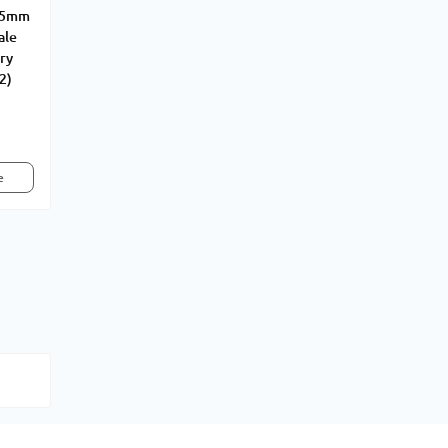
.5mm
ale
ry
2)
е