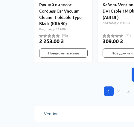
Ручний пилосос
Кабель Vention
Cordless Car Vacuum
DVI Cable 1M Bl
Cleaner Foldable Type
(ABFBF)
Black (KRAB0)
Код товару: 118085
Код товару: 119007
0
0
2 253.00 ₴
309.00 ₴
Повідомити мене
Повідомити
1
2
3
Vention