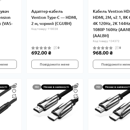
увач
Адаптер-кабель
Кабель Vention HD
ension
Vention Type-C — HDMI,
HDMI, 2M, v2.1, 8K 
k (VAS-
2 м, чорний (CGUBH)
4K 120Hz, 2K 144Hz
Код товару: 118038
1080P 160Hz (AAN
(AALBH)
Код товару: 134372
0
0
692.00 ₴
968.00 ₴
 мене
Повідомити мене
Повідомити мен
ності
Hit
Немає в наявності
Hit
Немає в наявност