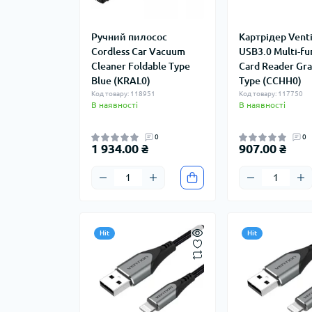
Ручний пилосос
Картрідер Vent
Cordless Car Vacuum
USB3.0 Multi-fu
Cleaner Foldable Type
Card Reader Gra
Blue (KRAL0)
Type (CCHH0)
Код товару: 118951
Код товару: 117750
В наявності
В наявності
0
0
1 934.00 ₴
907.00 ₴
Hit
Hit