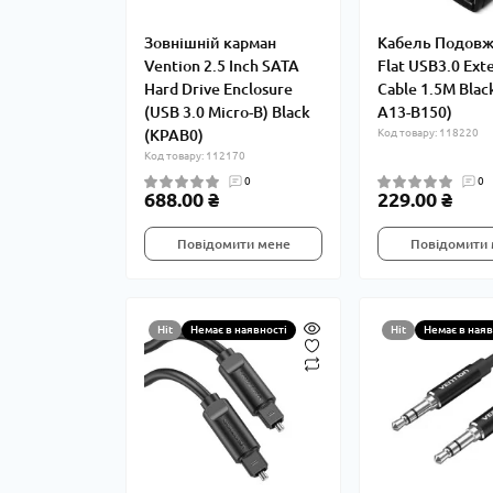
Зовнішній карман
Кабель Подовж
Vention 2.5 Inch SATA
Flat USB3.0 Ext
Hard Drive Enclosure
Cable 1.5M Blac
(USB 3.0 Micro-B) Black
A13-B150)
(KPAB0)
Код товару: 118220
Код товару: 112170
0
0
688.00 ₴
229.00 ₴
Повідомити мене
Повідомити
Hit
Немає в наявності
Hit
Немає в наяв