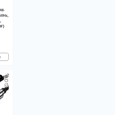
MI-
60Hz,
,
BF)
е
і