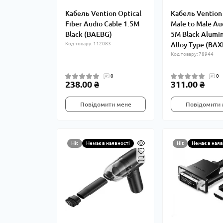
Кабель Vention Optical
Кабель Ventio
Fiber Audio Cable 1.5M
Male to Male Au
Black (BAEBG)
5M Black Alumi
Код товару: 112083
Alloy Type (BAX
Код товару: 78944
0
0
238.00 ₴
311.00 ₴
Повідомити мене
Повідомити
Hit
Немає в наявності
Hit
Немає в наяв