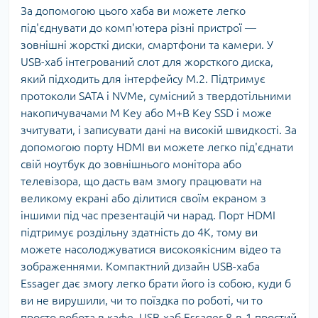
За допомогою цього хаба ви можете легко
під'єднувати до комп'ютера різні пристрої —
зовнішні жорсткі диски, смартфони та камери. У
USB-хаб інтегрований слот для жорсткого диска,
який підходить для інтерфейсу M.2. Підтримує
протоколи SATA і NVMe, сумісний з твердотільними
накопичувачами M Key або M+B Key SSD і може
зчитувати, і записувати дані на високій швидкості. За
допомогою порту HDMI ви можете легко під'єднати
свій ноутбук до зовнішнього монітора або
телевізора, що дасть вам змогу працювати на
великому екрані або ділитися своїм екраном з
іншими під час презентацій чи нарад. Порт HDMI
підтримує роздільну здатність до 4K, тому ви
можете насолоджуватися високоякісним відео та
зображеннями. Компактний дизайн USB-хаба
Essager дає змогу легко брати його із собою, куди б
ви не вирушили, чи то поїздка по роботі, чи то
просто робота в кафе. USB-хаб Essager 8-в-1 простий