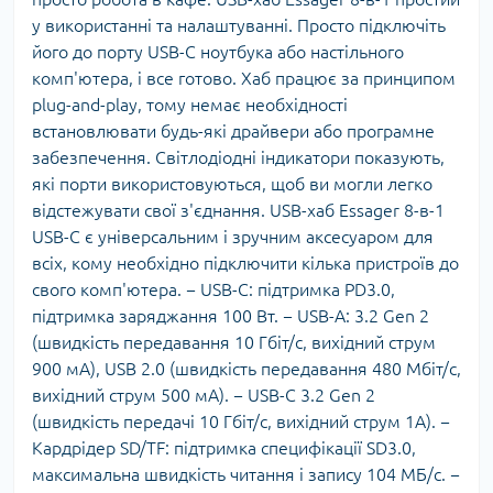
у використанні та налаштуванні. Просто підключіть
його до порту USB-C ноутбука або настільного
комп'ютера, і все готово. Хаб працює за принципом
plug-and-play, тому немає необхідності
встановлювати будь-які драйвери або програмне
забезпечення. Світлодіодні індикатори показують,
які порти використовуються, щоб ви могли легко
відстежувати свої з'єднання. USB-хаб Essager 8-в-1
USB-C є універсальним і зручним аксесуаром для
всіх, кому необхідно підключити кілька пристроїв до
свого комп'ютера. − USB-C: підтримка PD3.0,
підтримка заряджання 100 Вт. − USB-A: 3.2 Gen 2
(швидкість передавання 10 Гбіт/с, вихідний струм
900 мА), USB 2.0 (швидкість передавання 480 Мбіт/с,
вихідний струм 500 мА). − USB-C 3.2 Gen 2
(швидкість передачі 10 Гбіт/с, вихідний струм 1А). −
Кардрідер SD/TF: підтримка специфікації SD3.0,
максимальна швидкість читання і запису 104 МБ/с. −