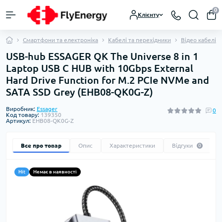
0
Клієнту
Смартфони та електроніка
Кабелі та перехідники
Відео кабелі т
USB-hub ESSAGER QK The Universe 8 in 1
Laptop USB C HUB with 10Gbps External
Hard Drive Function for M.2 PCIe NVMe and
SATA SSD Grey (EHB08-QK0G-Z)
Виробник:
Essager
0
Код товару:
139350
Артикул:
EHB08-QK0G-Z
Все про товар
Опис
Характеристики
Відгуки
0
Hit
Немає в наявності