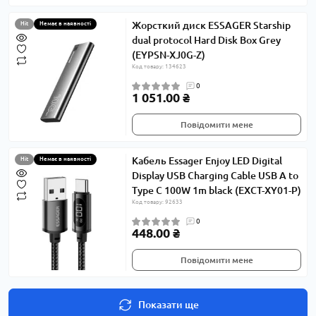
Жорсткий диск ESSAGER Starship
Hit
Немає в наявності
dual protocol Hard Disk Box Grey
(EYPSN-XJ0G-Z)
Код товару: 134623
0
1 051.00 ₴
Повідомити мене
Кабель Essager Enjoy LED Digital
Hit
Немає в наявності
Display USB Charging Cable USB A to
Type C 100W 1m black (EXCT-XY01-P)
Код товару: 92633
0
448.00 ₴
Повідомити мене
Показати ще