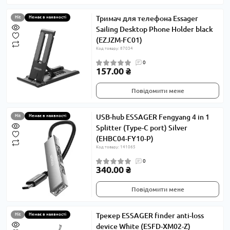
Тримач для телефона Essager
Hit
Немає в наявності
Sailing Desktop Phone Holder black
(EZJZM-FC01)
Код товару: 87034
0
157.00 ₴
Повідомити мене
USB-hub ESSAGER Fengyang 4 in 1
Hit
Немає в наявності
Splitter (Type-C port) Silver
(EHBC04-FY10-P)
Код товару: 141065
0
340.00 ₴
Повідомити мене
Трекер ESSAGER finder anti-loss
Hit
Немає в наявності
device White (ESFD-XM02-Z)