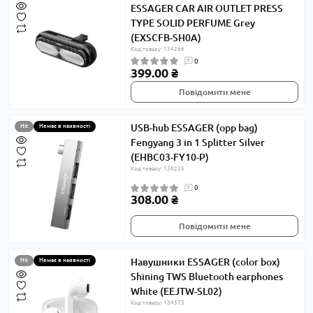
ESSAGER CAR AIR OUTLET PRESS
TYPE SOLID PERFUME Grey
(EXSCFB-SH0A)
Код товару: 134266
0
399.00 ₴
Повідомити мене
USB-hub ESSAGER (opp bag)
Hit
Немає в наявності
Fengyang 3 in 1 Splitter Silver
(EHBC03-FY10-P)
Код товару: 138226
0
308.00 ₴
Повідомити мене
Навушники ESSAGER (color box)
Hit
Немає в наявності
Shining TWS Bluetooth earphones
White (EEJTW-SL02)
Код товару: 134575