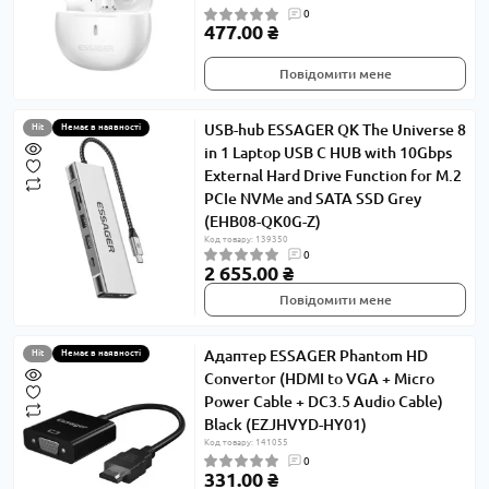
0
477.00 ₴
Повідомити мене
USB-hub ESSAGER QK The Universe 8
Hit
Немає в наявності
in 1 Laptop USB C HUB with 10Gbps
External Hard Drive Function for M.2
PCIe NVMe and SATA SSD Grey
(EHB08-QK0G-Z)
Код товару: 139350
0
2 655.00 ₴
Повідомити мене
Адаптер ESSAGER Phantom HD
Hit
Немає в наявності
Convertor (HDMI to VGA + Micro
Power Cable + DC3.5 Audio Cable)
Black (EZJHVYD-HY01)
Код товару: 141055
0
331.00 ₴