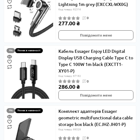
Lightning 1m grey (EXCCXL-WX0G)
Код товару: 82316
0
277.00 ₴
Повідомити мене
Кабель Essager Enjoy LED Digital
Hit
Немає в наявності
Display USB Charging Cable Type C to
Type C 100W 1m black (EXCTT1-
XY01-P)
Код товару: 87182
0
286.00 ₴
Повідомити мене
Комплект адаптерів Essager
Hit
Немає в наявності
geometric multifunctional data cable
storage box black (ECJHZ-JH01-P)
Код товару: 88528
0