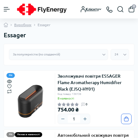
0
Клієнту
Виробник
Essager
Essager
Зволожувачі повітря ESSAGER
Hit
Flame Aromatherapy Humidifier
Black (EJSQ-HY01)
Код товару: 136136
В наявності
0
754.00 ₴
Автомобільний освіжувач повітря
Hit
Немає в наявності