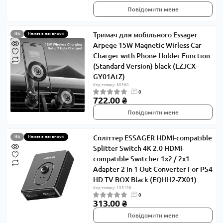
Повідомити мене
Тримач для мобільного Essager
Hit
Немає в наявності
Arpege 15W Magnetic Wirless Car
Charger with Phone Holder Function
(Standard Version) black (EZJCX-
GY01AtZ)
Код товару: 80360
0
722.00 ₴
Повідомити мене
Спліттер ESSAGER HDMI-compatible
Hit
Немає в наявності
Splitter Switch 4K 2.0 HDMI-
compatible Switcher 1x2 / 2x1
Adapter 2 in 1 Out Converter For PS4
HD TV BOX Black (EQHH2-ZX01)
Код товару: 135198
0
313.00 ₴
Повідомити мене