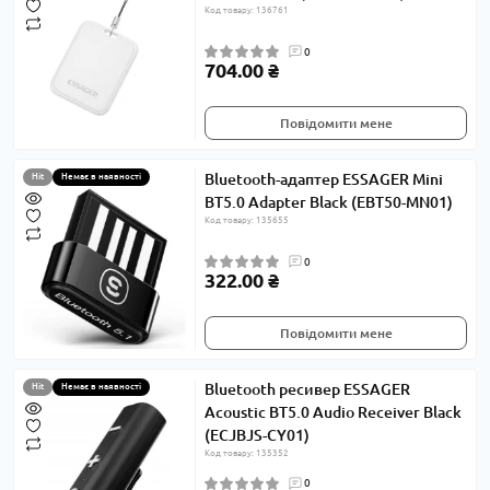
Код товару: 136761
0
704.00 ₴
Повідомити мене
Bluetooth-адаптер ESSAGER Mini
Hit
Немає в наявності
BT5.0 Adapter Black (EBT50-MN01)
Код товару: 135655
0
322.00 ₴
Повідомити мене
Bluetooth ресивер ESSAGER
Hit
Немає в наявності
Acoustic BT5.0 Audio Receiver Black
(ECJBJS-CY01)
Код товару: 135352
0