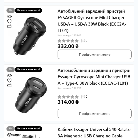
Автобільний зарядний пристрій
Hit
Немає в наявності
ESSAGER Gyroscope Mini Charger
USB-A + USB-A 30W Black (ECC2A-
TL01)
Код товару: 135268
0
332.00 ₴
Повідомити мене
Автомобільний зарядний пристрій
Hit
Немає в наявності
Essager Gyroscope Mini Charger USB-
A + Type-C 30W black (ECCAC-TL01)
Код товару: 112894
0
314.00 ₴
Повідомити мене
Кабель Essager Universal 540 Ratate
Hit
Немає в наявності
3A Magnetic USB Charging Cable