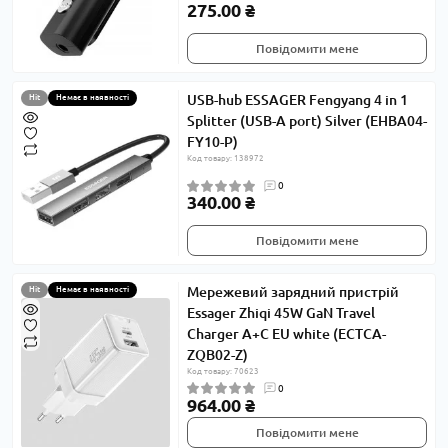
275.00 ₴
Повідомити мене
USB-hub ESSAGER Fengyang 4 in 1
Hit
Немає в наявності
Splitter (USB-A port) Silver (EHBA04-
FY10-P)
Код товару: 138972
0
340.00 ₴
Повідомити мене
Мережевий зарядний пристрій
Hit
Немає в наявності
Essager Zhiqi 45W GaN Travel
Charger A+C EU white (ECTCA-
ZQB02-Z)
Код товару: 70623
0
964.00 ₴
Повідомити мене