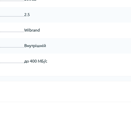
2.5
Wibrand
Внутрішній
до 400 МБ/с