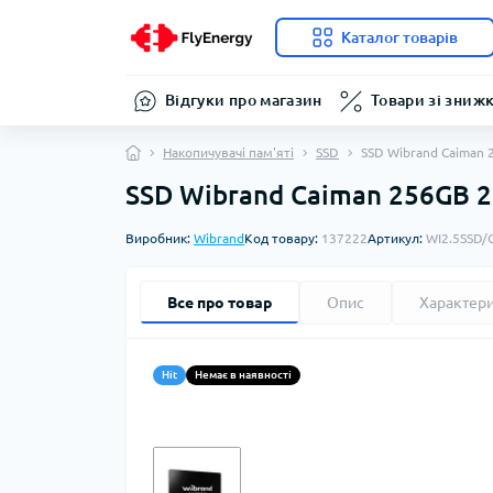
Каталог товарів
Відгуки про магазин
Товари зі зниж
Накопичувачі пам'яті
SSD
SSD Wibrand Caiman 
SSD Wibrand Caiman 256GB 2
Виробник:
Wibrand
Код товару:
137222
Артикул:
WI2.5SSD/
Все про товар
Опис
Характер
Hit
Немає в наявності