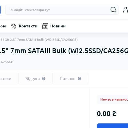
кою
Контакти
Новини
256GB 2.5" 7mm SATAIII Bulk (WI2.5SSD/CA256GB)
.5" 7mm SATAIII Bulk (WI2.5SSD/CA256
CA256GB
истики
Відгуки
Питання
0
0
Немає в наявнос
0.00 ₴