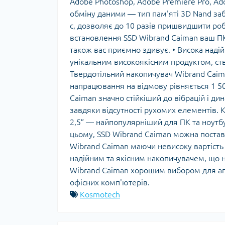
Adobe Photoshop, Adobe Premiere Pro, Ado
обміну даними — тип пам'яті 3D Nand заб
с, дозволяє до 10 разів пришвидшити роб
встановлення SSD Wibrand Caiman ваш ПК 
також вас приємно здивує. • Висока надій
унікальним високоякісним продуктом, ст
Твердотільний накопичувач Wibrand Caim
напрацювання на відмову рівняється 1 500
Caiman значно стійкіший до вібрацій і ди
завдяки відсутності рухомих елементів. 
2,5” — найпопулярніший для ПК та ноутбу
цьому, SSD Wibrand Caiman можна постави
Wibrand Caiman маючи невисоку вартість
надійним та якісним накопичувачем, що 
Wibrand Caiman хорошим вибором для апг
офісних комп'ютерів.
Kosmotech