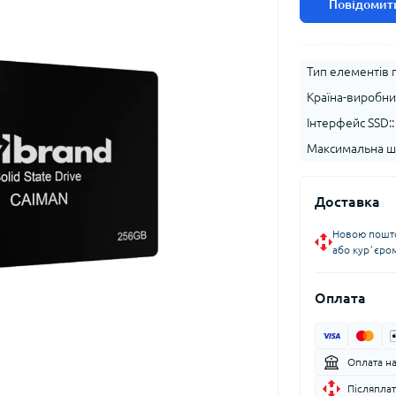
Повідомити
Тип елементів п
Країна-виробни
Інтерфейс SSD::
Максимальна шв
Доставка
Новою пошто
або курʼєро
Оплата
Оплата н
Післяплат