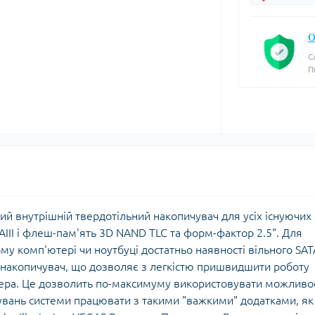
О
С
П
й внутрішній твердотільний накопичувач для усіх існуючих
III і флеш-пам'ять 3D NAND TLC та форм-фактор 2.5". Для
у комп'ютері чи ноутбуці достатньо наявності вільного SAT
-накопичувач, що дозволяє з легкістю пришвидшити роботу
ера. Це дозволить по-максимуму використовувати можливос
мувань системи працювати з такими "важкими" додатками, як