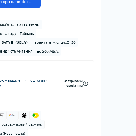
 про наявність
ам’яті::
3D TLC NAND
к товару:
Тайвань
Гарантія в місяцях::
SATA III (6Gb/s)
36
идкість читання::
до 560 МБ/с
ю у відділення, поштомати
За тарифами
м
перевізника
а розрахунковий рахунок
а (Нова пошта)