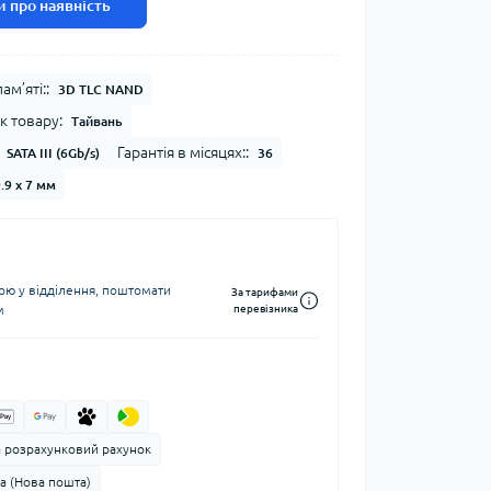
 про наявність
ам’яті::
3D TLC NAND
к товару:
Тайвань
Гарантія в місяцях::
SATA III (6Gb/s)
36
.9 x 7 мм
ю у відділення, поштомати
За тарифами
м
перевізника
а розрахунковий рахунок
а (Нова пошта)