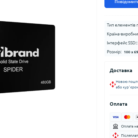
Повідомити
Тип елементів п
Країна-виробни
Інтерфейс SSD::
Розмір:
100 x 69
Доставка
Новою пошто
або курʼєро
Оплата
Оплата н
Післяплат