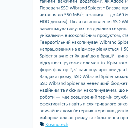
такими "важкими" додатками, як Adobe Pho
Переваги SSD Wibrand Spider: • Висока п
читання до 550 МБ/с, а запису — до 460 
HDD-диском). Після встановлення SSD Wib
завантажуватимуться на декілька секунд. 
унікальним високоякісним продуктом, ст
Твердотільний накопичувач Wibrand Spid
напрацювання на відмову рівняється 1 500
Spider значно стійкіший до вібрацій і ди
відсутності рухомих елементів. Крім тог
форм-фактор 2,5” найпопулярніший для ПК
Завдяки цьому, SSD Wibrand Spider можна 
SSD Wibrand Spider за невеликий бюджет
надійним та якісним накопичувачем, що н
роботи — має розширений термін служби
ефективність навіть після тривалого вик
звичайних комп'ютерних жорстких дисків
вибором для апгрейду та збільшення прод
Kosmotech