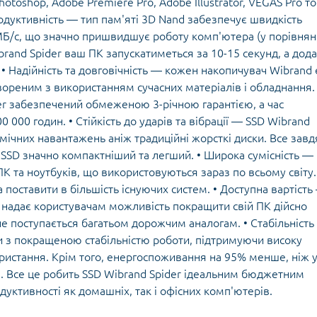
toshop, Adobe Premiere Pro, Adobe Illustrator, VEGAS Pro т
родуктивність — тип пам'яті 3D Nand забезпечує швидкість
МБ/с, що значно пришвидшує роботу комп'ютера (у порівнян
rand Spider ваш ПК запускатиметься за 10-15 секунд, а дод
• Надійність та довговічність — кожен накопичувач Wibrand 
вореним з використанням сучасних матеріалів і обладнання.
er забезпечений обмеженою 3-річною гарантією, а час
 000 годин. • Стійкість до ударів та вібрації — SSD Wibrand
намічних навантажень аніж традиційні жорсткі диски. Все зав
о SSD значно компактніший та легший. • Широка сумісність —
 та ноутбуків, що використовуються зараз по всьому світу.
поставити в більшість існуючих систем. • Доступна вартість
 надає користувачам можливість покращити свій ПК дійсно
е поступається багатьом дорожчим аналогам. • Стабільність
 з покращеною стабільністю роботи, підтримуючи високу
ористання. Крім того, енергоспоживання на 95% менше, ніж 
. Все це робить SSD Wibrand Spider ідеальним бюджетним
уктивності як домашніх, так і офісних комп'ютерів.