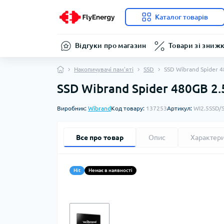
Каталог товарів
Відгуки про магазин
Товари зі зниж
Накопичувачі пам'яті
SSD
SSD Wibrand Spider 4
SSD Wibrand Spider 480GB 2.
Виробник:
Wibrand
Код товару:
137253
Артикул:
WI2.5SSD/
Все про товар
Опис
Характер
Hit
Немає в наявності