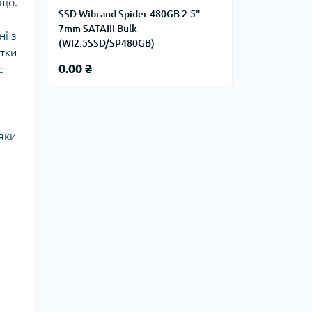
ощо.
SSD Wibrand Spider 480GB 2.5"
7mm SATAIII Bulk
ні з
(WI2.5SSD/SP480GB)
атки
0.00 ₴
є
дяки
 —
у