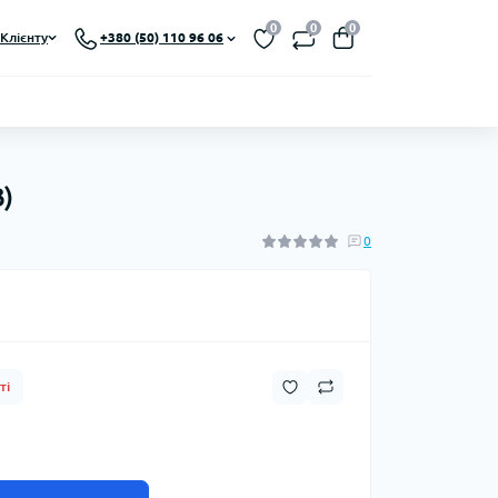
0
0
0
Клієнту
+380 (50) 110 96 06
)
0
ті