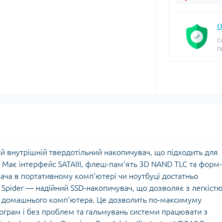
О
С
П
й внутрішній твердотільний накопичувач, що підходить для
 Має інтерфейс SATAIII, флеш-пам'ять 3D NAND TLC та форм-
ача в портативному комп'ютері чи ноутбуці достатньо
d Spider — надійний SSD-накопичувач, що дозволяє з легкіст
 домашнього комп'ютера. Це дозволить по-максимуму
ограм і без проблем та гальмувань системи працювати з