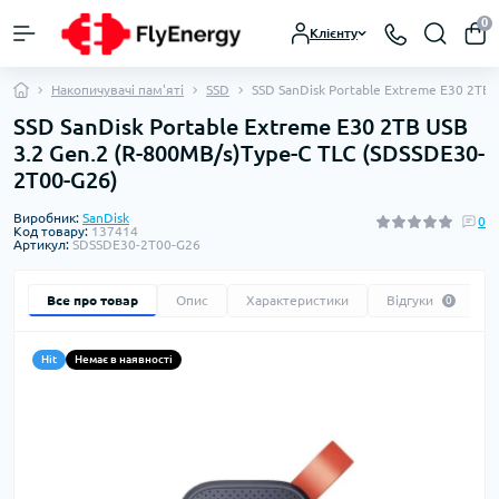
0
Клієнту
Накопичувачі пам'яті
SSD
SSD SanDisk Portable Extreme E30 2TB
SSD SanDisk Portable Extreme E30 2TB USB
3.2 Gen.2 (R-800MB/s)Type-C TLC (SDSSDE30-
2T00-G26)
Виробник:
SanDisk
0
Код товару:
137414
Артикул:
SDSSDE30-2T00-G26
Все про товар
Опис
Характеристики
Відгуки
0
Hit
Немає в наявності