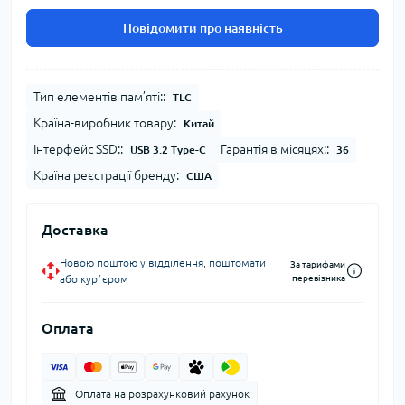
Повідомити про наявність
Тип елементів пам’яті::
TLC
Країна-виробник товару:
Китай
Інтерфейс SSD::
Гарантія в місяцях::
USB 3.2 Type-C
36
Країна реєстрації бренду:
США
Доставка
Новою поштою у відділення, поштомати
За тарифами
або курʼєром
перевізника
Оплата
Оплата на розрахунковий рахунок