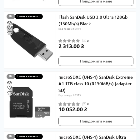
Повідомити мене
Flash SanDisk USB 3.0 Ultra 128Gb
Hit
Немає в наявності
(130Mb/s) Black
Код товару: 69874
0
2 313.00 ₴
Повідомити мене
microSDXC (UHS-1) SanDisk Extreme
Hit
Немає в наявності
A1 1TB class 10 (R150MB/s) (adapter
SD)
Код товару: 88573
0
10 052.00 ₴
Повідомити мене
microSDXC (UHS-1) SanDisk Ultra
Hit
Немає в наявності