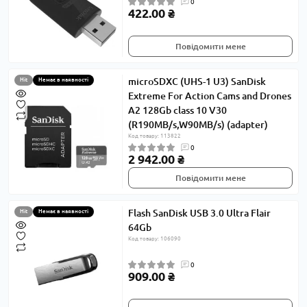
0
422.00 ₴
Повідомити мене
microSDXC (UHS-1 U3) SanDisk
Hit
Немає в наявності
Extreme For Action Cams and Drones
A2 128Gb class 10 V30
(R190MB/s,W90MB/s) (adapter)
Код товару: 113822
0
2 942.00 ₴
Повідомити мене
Flash SanDisk USB 3.0 Ultra Flair
Hit
Немає в наявності
64Gb
Код товару: 106090
0
909.00 ₴