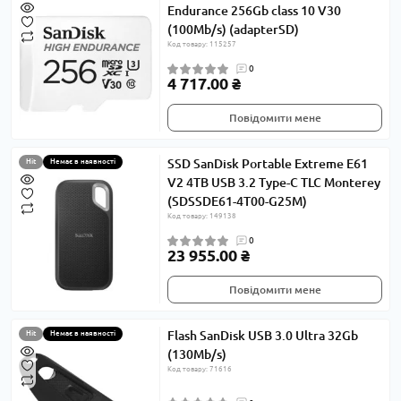
Endurance 256Gb class 10 V30
(100Mb/s) (adapterSD)
Код товару: 115257
0
4 717.00 ₴
Повідомити мене
SSD SanDisk Portable Extreme E61
Hit
Немає в наявності
V2 4TB USB 3.2 Type-C TLC Monterey
(SDSSDE61-4T00-G25M)
Код товару: 149138
0
23 955.00 ₴
Повідомити мене
Flash SanDisk USB 3.0 Ultra 32Gb
Hit
Немає в наявності
(130Mb/s)
Код товару: 71616