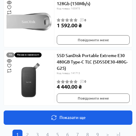
128Gb (150Mb/s)
Код товару: 105975
0
1 592.00 ₴
Повідомити мене
SSD SanDisk Portable Extreme E30
Hit
Немає в наявності
480GB Type-C TLC (SDSSDE30-480G-
G25)
Код товару: 141713
0
4 440.00 ₴
Повідомити мене
Показати ще
1
2
3
4
5
6
7
8
9
>
>|