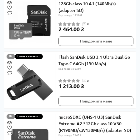
128Gb class 10 A1 (140Mb/s)
(adapter SD)
Код товару: 115289
0
2 464.00 ₴
Повідомити мене
Flash SanDisk USB 3.1 Ultra Dual Go
Hit
Немає в наявності
Type-C 64Gb (150 Mb/s)
Код товару: 92280
0
1 213.00 ₴
Повідомити мене
microSDXC (UHS-1 U3) SanDisk
Hit
Немає в наявності
Extreme A2 512Gb class 10 V30
(R190MB/s,W130MB/s) (adapter SD)
Код товару: 72455