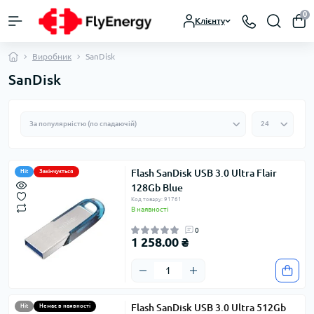
0
Клієнту
Виробник
SanDisk
SanDisk
Flash SanDisk USB 3.0 Ultra Flair
Hit
Закінчується
128Gb Blue
Код товару: 91761
В наявності
0
1 258.00 ₴
Flash SanDisk USB 3.0 Ultra 512Gb
Hit
Немає в наявності