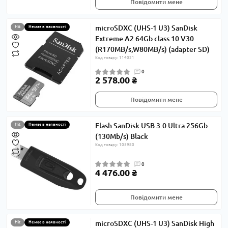
Повідомити мене
microSDXC (UHS-1 U3) SanDisk
Hit
Немає в наявності
Extreme A2 64Gb class 10 V30
(R170MB/s,W80MB/s) (adapter SD)
Код товару: 114021
0
2 578.00 ₴
Повідомити мене
Flash SanDisk USB 3.0 Ultra 256Gb
Hit
Немає в наявності
(130Mb/s) Black
Код товару: 105980
0
4 476.00 ₴
Повідомити мене
microSDXC (UHS-1 U3) SanDisk High
Hit
Немає в наявності