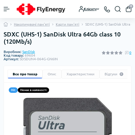
0
Клієнту
Накопичувачі пам'яті
Карти пам'яті
SDXC (UHS-1) SanDisk Ultra 6
SDXC (UHS-1) SanDisk Ultra 64Gb class 10
(120Mb/s)
Виробник:
SanDisk
0
Код товару:
69604
Артикул:
SDSDUN4-064G-GN6IN
Все про товар
Опис
Характеристики
Відгуки
0
Hit
Немає в наявності