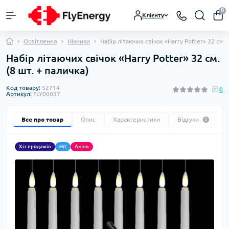
0
Клієнту
Освітлення
Нічники
Набір літаючих свічок «Harry Potter» 32 см. 
Набір літаючих свічок «Harry Potter» 32 см.
(8 шт. + паличка)
Код товару:
52714
0
Артикул:
FLY00037
Все про товар
Опис
Характеристики
Відгуки
0
Хіт продажів
Hit
Акція