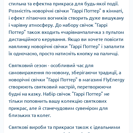
стильна та ефектна прикраса для будь-якої події.
Розмістіть новорічні свічки "Гаррі Поттер" в кімнаті,
і ефект літаючих вогників створить дуже вишукану
і чарівну атмосферу. До набору свічок "Гаррі
Поттер" також входить «чарівна»паличка з пультом
дистанційного керування. Якщо ви хочете повісити
наялинку новорічні свічки "Гаррі Поттер" і запалити
їх одночасно, просто натисніть кнопку на паличці.
Святковий сезон - особливий час для
самовираження по-новому, зберігаючи традиції, а
новорічні свічки "Гаррі Поттер" в магазині FlyEnergy
створюють святковий настрій, перетворюючи
будні на казку. Набір свічок "Гаррі Поттер" не
тільки поповнить вашу колекцію святкових
прикрас, але й станечудовим сувеніром для
близьких та колег.
Святкові вироби та прикраси також є ідеальними