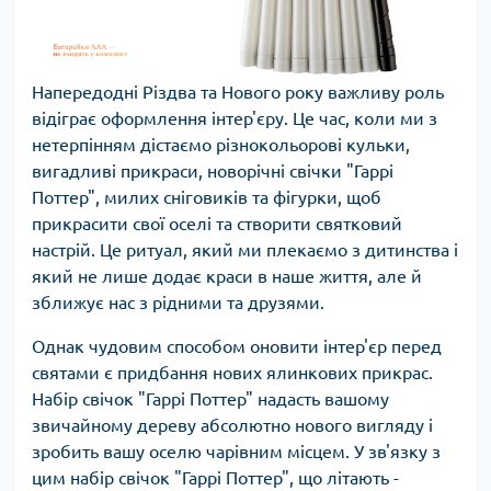
Напередодні Різдва та Нового року важливу роль
відіграє оформлення інтер'єру. Це час, коли ми з
нетерпінням дістаємо різнокольорові кульки,
вигадливі прикраси, новорічні свічки "Гаррі
Поттер", милих сніговиків та фігурки, щоб
прикрасити свої оселі та створити святковий
настрій. Це ритуал, який ми плекаємо з дитинства і
який не лише додає краси в наше життя, але й
зближує нас з рідними та друзями.
Однак чудовим способом оновити інтер'єр перед
святами є придбання нових ялинкових прикрас.
Набір свічок "Гаррі Поттер" надасть вашому
звичайному дереву абсолютно нового вигляду і
зробить вашу оселю чарівним місцем. У зв'язку з
цим набір свічок "Гаррі Поттер", що літають -