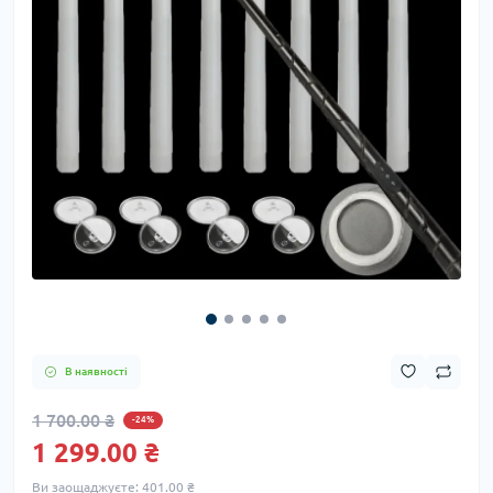
В наявності
1 700.00 ₴
-24%
1 299.00 ₴
Ви заощаджуєте:
401.00 ₴