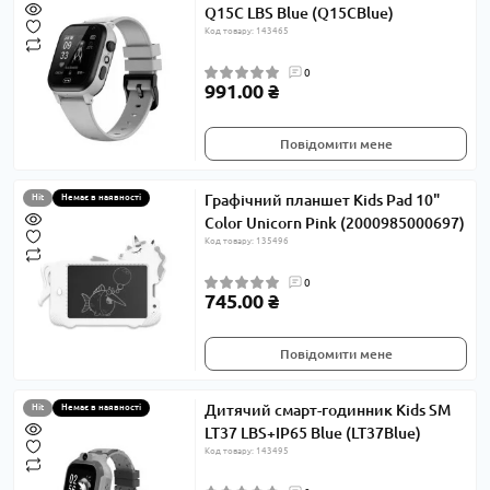
Q15C LBS Blue (Q15CBlue)
Код товару: 143465
0
991.00 ₴
Повідомити мене
Графічний планшет Kids Pad 10"
Hit
Немає в наявності
Color Unicorn Pink (2000985000697)
Код товару: 135496
0
745.00 ₴
Повідомити мене
Дитячий смарт-годинник Kids SM
Hit
Немає в наявності
LT37 LBS+IP65 Blue (LT37Blue)
Код товару: 143495