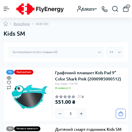
0
Клієнту
Виробник
Kids SM
Kids SM
Графічний планшет Kids Pad 9"
Hit
Закінчується
Color Shark Pink (2000985000512)
Код товару: 136100
В наявності
0
551.00 ₴
Дитячий смарт-годинник Kids SM
Hit
Немає в наявності