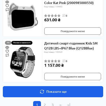
Color Kat Pink (2000985000550)
Код товару: 134862
0
631.00 ₴
Повідомити мене
Дитячий смарт-годинник Kids SM
Hit
Немає в наявності
Q12B LBS+IP67 Blue (Q12BBlue)
Код товару: 143429
0
1 157.00 ₴
Повідомити мене
Показати ще
1
2
3
>
>|