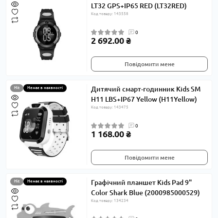
LT32 GPS+IP65 RED (LT32RED)
Код товару: 143558
0
2 692.00 ₴
Повідомити мене
Дитячий смарт-годинник Kids SM
Hit
Немає в наявності
H11 LBS+IP67 Yellow (H11Yellow)
Код товару: 143475
0
1 168.00 ₴
Повідомити мене
Графічний планшет Kids Pad 9"
Hit
Немає в наявності
Color Shark Blue (2000985000529)
Код товару: 134234