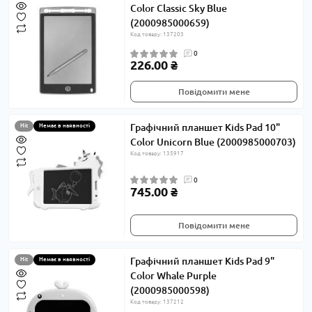
Color Classic Sky Blue
(2000985000659)
Код товару: 137203
0
226.00 ₴
Повідомити мене
Графічний планшет Kids Pad 10"
Hit
Немає в наявності
Color Unicorn Blue (2000985000703)
Код товару: 135917
0
745.00 ₴
Повідомити мене
Графічний планшет Kids Pad 9"
Hit
Немає в наявності
Color Whale Purple
(2000985000598)
Код товару: 137212