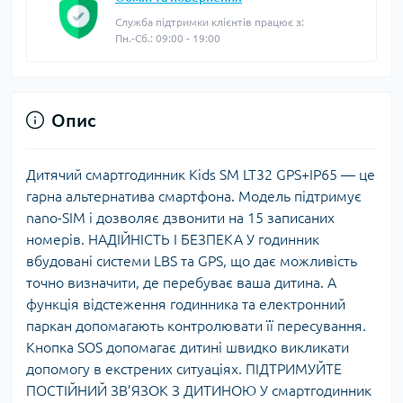
Служба підтримки клієнтів працює з:
Пн.-Сб.: 09:00 - 19:00
Опис
Дитячий смартгодинник Kids SM LT32 GPS+IP65 — це
гарна альтернатива смартфона. Модель підтримує
nano-SIM і дозволяє дзвонити на 15 записаних
номерів. НАДІЙНІСТЬ І БЕЗПЕКА У годинник
вбудовані системи LBS та GPS, що дає можливість
точно визначити, де перебуває ваша дитина. А
функція відстеження годинника та електронний
паркан допомагають контролювати її пересування.
Кнопка SOS допомагає дитині швидко викликати
допомогу в екстрених ситуаціях. ПІДТРИМУЙТЕ
ПОСТІЙНИЙ ЗВ’ЯЗОК З ДИТИНОЮ У смартгодинник