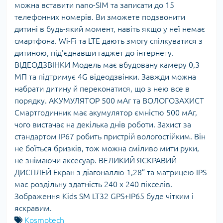
можна вставити nano-SIM та записати до 15
телефонних номерів. Ви зможете подзвонити
дитині в будь-який момент, навіть якщо у неї немає
смартфона. Wi-Fi та LTE дають змогу спілкуватися з
дитиною, під’єднавши гаджет до інтернету.
ВІДЕОДЗВІНКИ Модель має вбудовану камеру 0,3
МП та підтримує 4G відеодзвінки. Завжди можна
набрати дитину й переконатися, що з нею все в
порядку. АКУМУЛЯТОР 500 мАг та ВОЛОГОЗАХИСТ
Смартгодинник має акумулятор ємністю 500 мАг,
чого вистачає на декілька днів роботи. Захист за
стандартом IP67 робить пристрій вологостійким. Він
не боїться бризків, тож можна сміливо мити руки,
не знімаючи аксесуар. ВЕЛИКИЙ ЯСКРАВИЙ
ДИСПЛЕЙ Екран з діагоналлю 1,28” та матрицею IPS
має роздільну здатність 240 х 240 пікселів.
Зображення Kids SM LT32 GPS+IP65 буде чітким і
яскравим.
Kosmotech