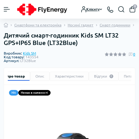
0
Клієнту
Смартфони та електроніка
Носимі гаджет
Смарт-годинники
Д
Дитячий смарт-годинник Kids SM LT32
GPS+IP65 Blue (LT32Blue)
Виробник:
Kids SM
0
Код товару:
143554
Артикул:
LT32Blue
Все про товар
Опис
Характеристики
Відгуки
Питання
0
Hit
Немає в наявності