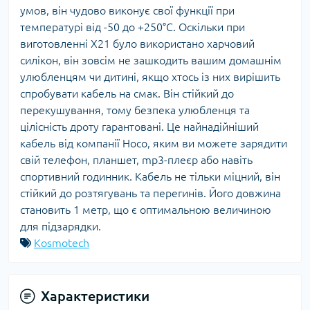
умов, він чудово виконує свої функції при
температурі від -50 до +250°C. Оскільки при
виготовленні X21 було використано харчовий
силікон, він зовсім не зашкодить вашим домашнім
улюбленцям чи дитині, якщо хтось із них вирішить
спробувати кабель на смак. Він стійкий до
перекушування, тому безпека улюбленця та
цілісність дроту гарантовані. Це найнадійніший
кабель від компанії Hoco, яким ви можете зарядити
свій телефон, планшет, mp3-плеєр або навіть
спортивний годинник. Кабель не тільки міцний, він
стійкий до розтягувань та перегинів. Його довжина
становить 1 метр, що є оптимальною величиною
для підзарядки.
Kosmotech
Характеристики