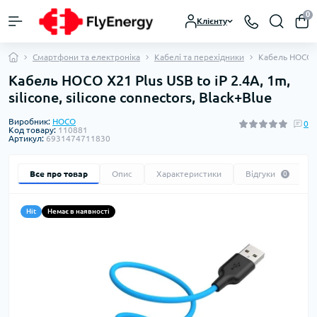
0
Клієнту
Смартфони та електроніка
Кабелі та перехідники
Кабель HOCO X2
Кабель HOCO X21 Plus USB to iP 2.4A, 1m,
silicone, silicone connectors, Black+Blue
Виробник:
HOCO
0
Код товару:
110881
Артикул:
6931474711830
Все про товар
Опис
Характеристики
Відгуки
0
Hit
Немає в наявності