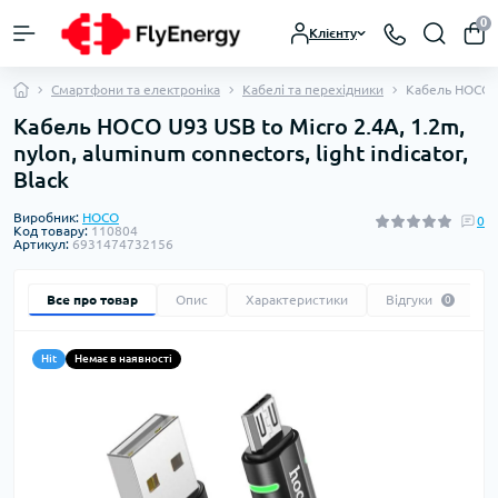
0
Клієнту
Смартфони та електроніка
Кабелі та перехідники
Кабель HOCO U9
Кабель HOCO U93 USB to Micro 2.4A, 1.2m,
nylon, aluminum connectors, light indicator,
Black
Виробник:
HOCO
0
Код товару:
110804
Артикул:
6931474732156
Все про товар
Опис
Характеристики
Відгуки
0
Hit
Немає в наявності