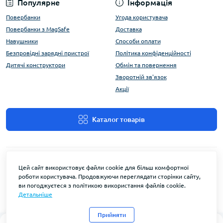
Популярне
Інформація
Повербанки
Угода користувача
Повербанки з MagSafe
Доставка
Навушники
Способи оплати
Безпровідні зарядні пристрої
Політика конфіденційності
Дитячі конструктори
Обмін та повернення
Зворотній зв'язок
Акції
Каталог товарів
Цей сайт використовує файли cookie для більш комфортної
роботи користувача. Продовжуючи переглядати сторінки сайту,
ви погоджуєтеся з політикою використання файлів cookie.
Детальніше
FlyEnergy © 2026
Прийняти
0
0