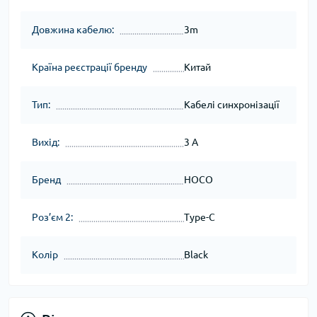
Довжина кабелю:
3m
Країна реєстрації бренду
Китай
Тип:
Кабелі синхронізації
Вихід:
3 A
Бренд
HOCO
Роз’єм 2:
Type-C
Колір
Black