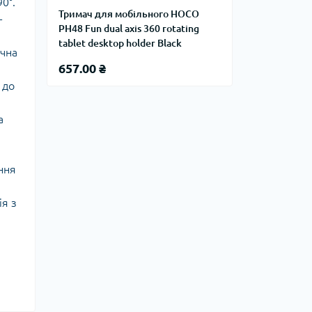
0°.
Тримач для мобільного HOCO
−
PH48 Fun dual axis 360 rotating
tablet desktop holder Black
учна
657.00 ₴
 до
а
ння
я з