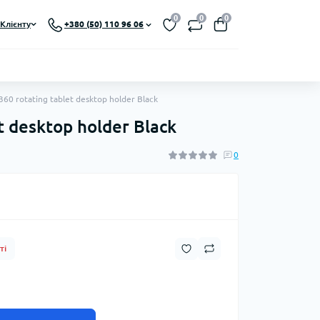
0
0
0
Клієнту
+380 (50) 110 96 06
60 rotating tablet desktop holder Black
 desktop holder Black
0
ті