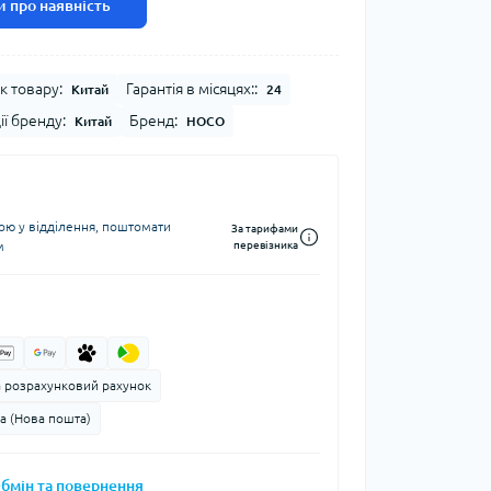
 про наявність
к товару:
Гарантія в місяцях::
Китай
24
ії бренду:
Бренд:
Китай
HOCO
ю у відділення, поштомати
За тарифами
м
перевізника
а розрахунковий рахунок
а (Нова пошта)
бмін та повернення