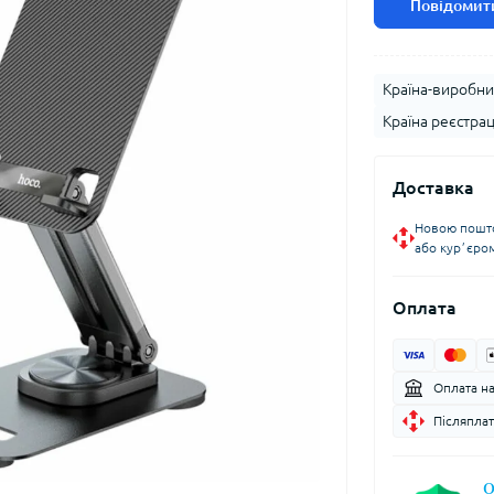
Повідомити
Країна-виробни
Країна реєстрац
Доставка
Новою пошто
або курʼєро
Оплата
Оплата н
Післяплат
О