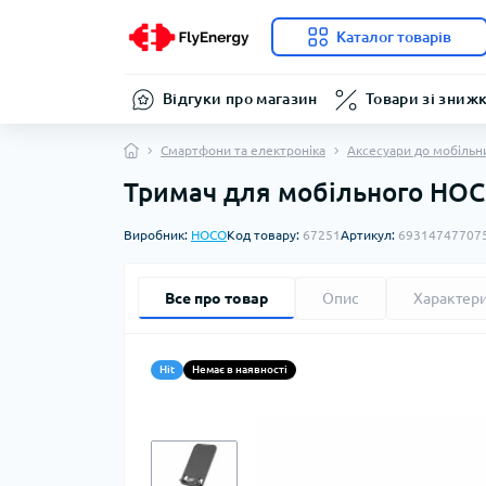
Каталог товарів
Відгуки про магазин
Товари зі зниж
Смартфони та електроніка
Аксесуари до мобільн
Тримач для мобільного HOCO 
Виробник:
HOCO
Код товару:
67251
Артикул:
69314747707
Все про товар
Опис
Характер
Hit
Немає в наявності