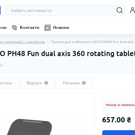
кою
Контакти
Новини
их телефонів і смартфонів
Тримач для мобільного HOCO PH48 Fun dual axis 3
PH48 Fun dual axis 360 rotating tablet
52
истики
Відгуки
Питання
0
0
Немає в наявнос
657.00 ₴