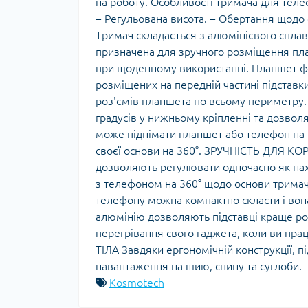
на роботу. Особливості тримача для теле
− Регульована висота. − Обертання щодо 
Тримач складається з алюмінієвого сплаву
призначена для зручного розміщення план
при щоденному використанні. Планшет фі
розміщених на передній частині підстав
роз'ємів планшета по всьому периметру. 
градусів у нижньому кріпленні та дозвол
може піднімати планшет або телефон на 
своєї основи на 360°. ЗРУЧНІСТЬ ДЛЯ КОР
дозволяють регулювати одночасно як нахи
з телефоном на 360° щодо основи трима
телефону можна компактно скласти і во
алюмінію дозволяють підставці краще ро
перегрівання свого гаджета, коли ви 
ТІЛА Завдяки ергономічній конструкції, п
навантаження на шию, спину та суглоби.
Kosmotech