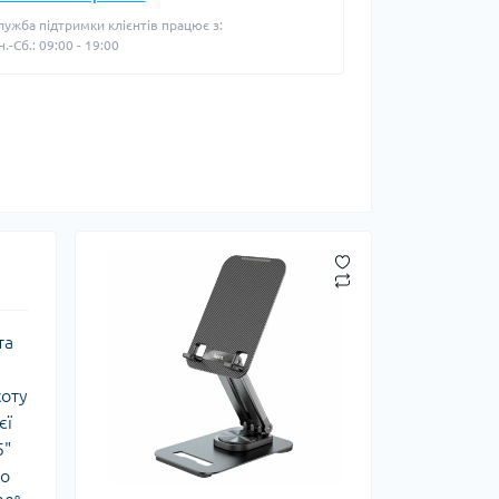
лужба підтримки клієнтів працює з:
н.-Сб.: 09:00 - 19:00
та
соту
єї
5"
бо