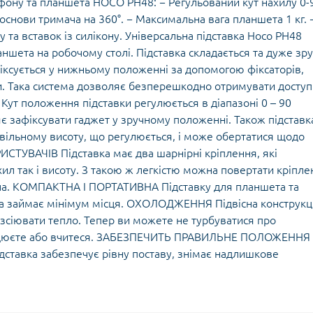
фону та планшета HOCO PH48: − Регульований кут нахилу 0-9
основи тримача на 360°. − Максимальна вага планшета 1 кг. 
 та вставок із силікону. Універсальна підставка Hoco PH48
шета на робочому столі. Підставка складається та дуже зр
ксується у нижньому положенні за допомогою фіксаторів,
ки. Така система дозволяє безперешкодно отримувати доступ
Кут положення підставки регулюється в діапазоні 0 – 90
яє зафіксувати гаджет у зручному положенні. Також підставк
вільному висоту, що регулюється, і може обертатися щодо
ИСТУВАЧІВ Підставка має два шарнірні кріплення, які
л так і висоту. З такою ж легкістю можна повертати кріпле
ча. КОМПАКТНА І ПОРТАТИВНА Підставку для планшета та
на займає мінімум місця. ОХОЛОДЖЕННЯ Підвісна конструкці
зсіювати тепло. Тепер ви можете не турбуватися про
працюєте або вчитеся. ЗАБЕЗПЕЧИТЬ ПРАВИЛЬНЕ ПОЛОЖЕННЯ
ідставка забезпечує рівну поставу, знімає надлишкове