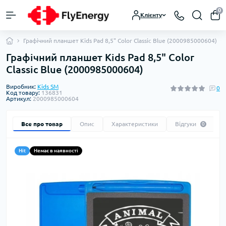
0
Клієнту
Графічний планшет Kids Pad 8,5" Color Classic Blue (2000985000604)
Графічний планшет Kids Pad 8,5" Color
Classic Blue (2000985000604)
Виробник:
Kids SM
0
Код товару:
136831
Артикул:
2000985000604
Все про товар
Опис
Характеристики
Відгуки
0
Hit
Немає в наявності