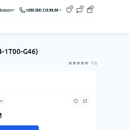
0
0
0
Клієнту
+380 (50) 110 96 06
C4-1T00-G46)
0
ті
₴