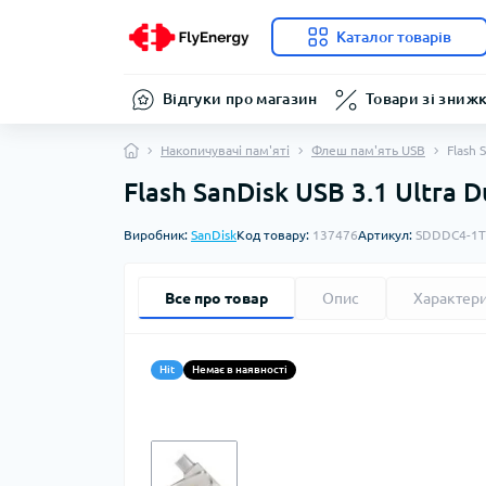
Каталог товарів
Відгуки про магазин
Товари зі зниж
Накопичувачі пам'яті
Флеш пам'ять USB
Flash 
Flash SanDisk USB 3.1 Ultra 
Виробник:
SanDisk
Код товару:
137476
Артикул:
SDDDC4-1T
Все про товар
Опис
Характер
Hit
Немає в наявності