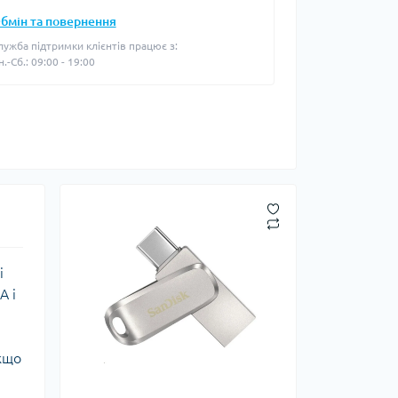
бмін та повернення
лужба підтримки клієнтів працює з:
н.-Сб.: 09:00 - 19:00
і
A і
якщо