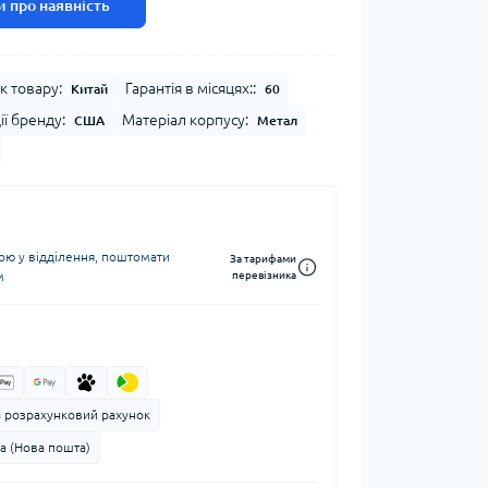
 про наявність
к товару:
Гарантія в місяцях::
Китай
60
ії бренду:
Матеріал корпусу:
США
Метал
ю у відділення, поштомати
За тарифами
м
перевізника
а розрахунковий рахунок
а (Нова пошта)