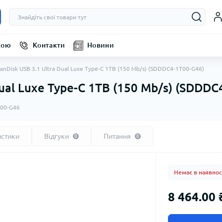
кою
Контакти
Новини
SanDisk USB 3.1 Ultra Dual Luxe Type-C 1TB (150 Mb/s) (SDDDC4-1T00-G46)
Dual Luxe Type-C 1TB (150 Mb/s) (SDDD
00-G46
истики
Відгуки
Питання
0
0
Немає в наявнос
8 464.00 