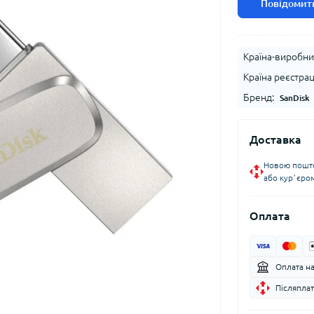
Повідомити
Країна-виробни
Країна реєстрац
Бренд:
SanDisk
Доставка
Новою пошто
або курʼєро
Оплата
Оплата н
Післяплат