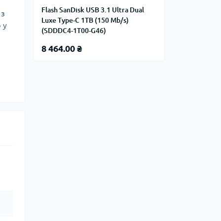
Flash SanDisk USB 3.1 Ultra Dual
 з
Luxe Type-C 1TB (150 Mb/s)
 у
(SDDDC4-1T00-G46)
8 464.00 ₴