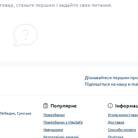
овар, станьте першим і задайте своє питання.
Дізнавайтеся першим про 
Підпишіться на нашу e-ma
Угода користувача
Популярне
Інформац
. Лебедин, Сумська
Повербанки
Угода користува
Повербанки з MagSafe
Доставка
Навушники
Способи оплати
Безпровідні зарядні
Політика