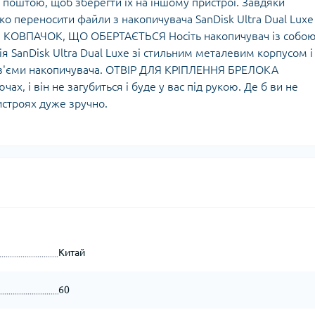
 поштою, щоб зберегти їх на іншому пристрої. Завдяки
 переносити файли з накопичувача SanDisk Ultra Dual Luxe
р. КОВПАЧОК, ЩО ОБЕРТАЄТЬСЯ Носіть накопичувач із собою
ія SanDisk Ultra Dual Luxe зі стильним металевим корпусом і
роз'єми накопичувача. ОТВІР ДЛЯ КРІПЛЕННЯ БРЕЛОКА
ах, і він не загубиться і буде у вас під рукою. Де б ви не
истроях дуже зручно.
Китай
60