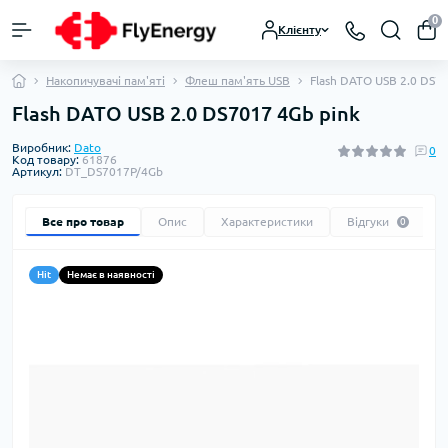
0
Клієнту
Накопичувачі пам'яті
Флеш пам'ять USB
Flash DATO USB 2.0 DS70
Flash DATO USB 2.0 DS7017 4Gb pink
Виробник:
Dato
0
Код товару:
61876
Артикул:
DT_DS7017P/4Gb
Все про товар
Опис
Характеристики
Відгуки
0
Hit
Немає в наявності