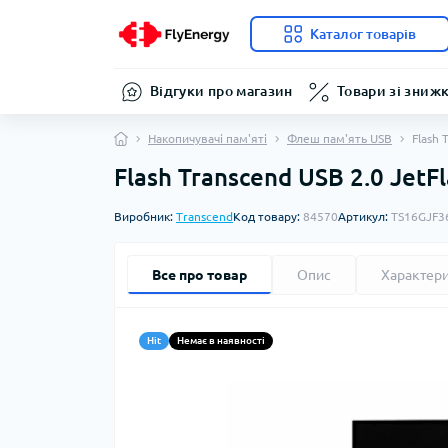
Каталог товарів
Відгуки про магазин
Товари зі зниж
Накопичувачі пам'яті
Флеш пам'ять USB
Flash 
Flash Transcend USB 2.0 JetF
Виробник:
Transcend
Код товару:
84570
Артикул:
TS16GJF3
Все про товар
Опис
Характер
Hit
Немає в наявності