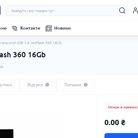
кою
Контакти
Новини
Transcend USB 2.0 JetFlash 360 16Gb
lash 360 16Gb
60
истики
Відгуки
Питання
0
0
Немає в наявнос
0.00 ₴