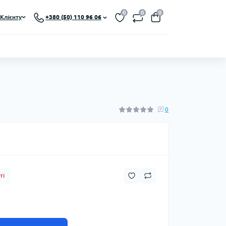
0
0
0
Клієнту
+380 (50) 110 96 06
0
ті