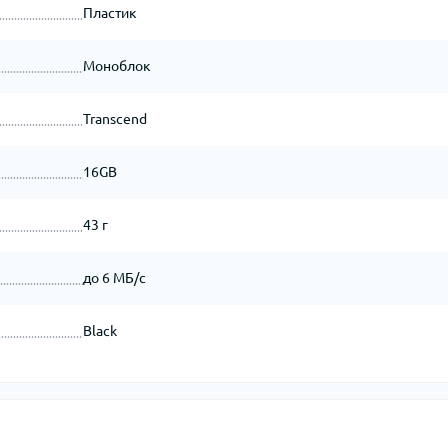
Пластик
Моноблок
Transcend
16GB
43 г
до 6 МБ/с
Black