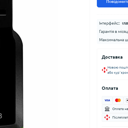
Повідомити
Інтерфейс::
USB
Гарантія в місяц
Максимальна шв
Доставка
Новою пошто
або курʼєро
Оплата
Оплата н
Післяплат