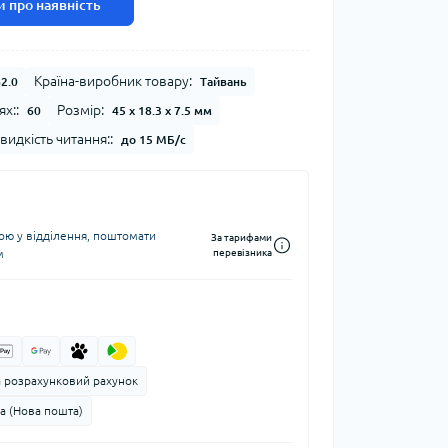
 про наявність
Країна-виробник товару:
2.0
Тайвань
ях::
Розмір:
60
45 x 18.3 x 7.5 мм
идкість читання::
до 15 МБ/с
ю у відділення, поштомати
За тарифами
м
перевізника
а розрахунковий рахунок
а (Нова пошта)