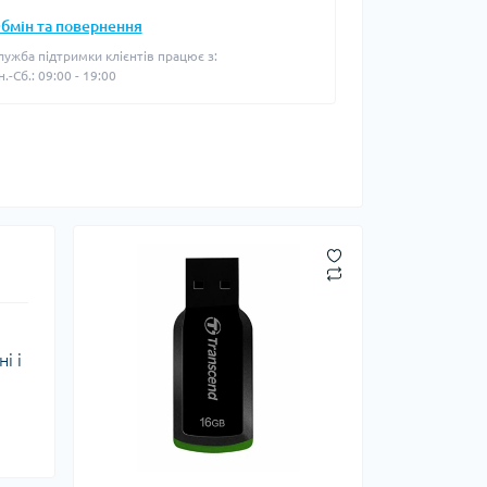
бмін та повернення
лужба підтримки клієнтів працює з:
н.-Сб.: 09:00 - 19:00
і і