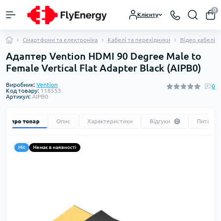
0
Клієнту
Смартфони та електроніка
Кабелі та перехідники
Відео кабелі т
Адаптер Vention HDMI 90 Degree Male to
Female Vertical Flat Adapter Black (AIPB0)
Виробник:
Vention
0
Код товару:
118553
Артикул:
AIPB0
Все про товар
Опис
Характеристики
Відгуки
Питання
0
Hit
Немає в наявності