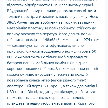
відсотках відображається на маленькому екрані.
Вбудований ліхтар не лише допоможе висвітлити
темний простір, а й замінить настільну лампу. Hoco
J86A Powermaster зроблений з якісних та міцних
матеріалів: пластику та полікарбонату, стійкого до
впливу високих температур. Його досить великі
габарити: розмір — 148x68x64 мм, вага — 974 грам,
— компенсуються багатофункціональністю
пристрою. Ємності вбудованого акумулятора в 50
000 мАч вистачить не тільки щоб підзарядити
батарею ваших мобільних помічників під час
короткострокових поїздок. З таким запасом енергії
можна сміливо вирушати у тижневий похід. У
повербанка кілька інтерфейсів різного типу:
двосторонній порт USB Type-C, а також два вихідні
USB-порти. Він підходить для підзарядки багатьох
гаджетів: телефонів, плеєрів, селфі-палиці,
планшета та інших мобільних апаратів. Крім того,