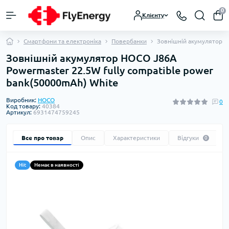
0
Клієнту
Смартфони та електроніка
Повербанки
Зовнішній акумулятор H
Зовнішній акумулятор HOCO J86A
Powermaster 22.5W fully compatible power
bank(50000mAh) White
Виробник:
HOCO
0
Код товару:
40384
Артикул:
6931474759245
Все про товар
Опис
Характеристики
Відгуки
0
Hit
Немає в наявності