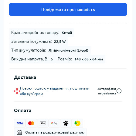
Повідомити про наявність
Країна-виробник товару:
Китай
Загальна потужність:
22,5 W
Тип акумуляторів:
Літій-полімерні (Li-pol)
Вихідна напруга, В:
Розмір:
5
148 x 68 x 64 мм
Доставка
Новою поштою у відділення, поштомати
За тарифами
або курʼєром
перевізника
Оплата
Оплата на розрахунковий рахунок