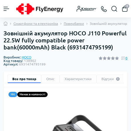
0
Клієнту
Смартфони та електроніка
Повербанки
Зовнішній акумулятор H
Зовнішній акумулятор HOCO J110 Powerful
22.5W fully compatible power
bank(60000mAh) Black (6931474795199)
Виробник:
HOCO
0
Код товару:
138902
Артикул:
6931474795199
Все про товар
Опис
Характеристики
Відгуки
0
Hit
Немає в наявності