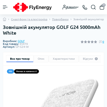
0
Клієнту
Смартфони та електроніка
Повербанки
Зовнішній акумулятор 
Зовнішній акумулятор GOLF G24 5000mAh
White
Виробник:
GOLF
0
Код товару:
95970
Артикул:
GF-G24-W
Все про товар
Опис
Характеристики
Відгуки
0
Hit
Немає в наявності