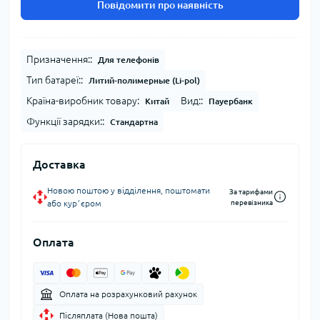
Повідомити про наявність
Призначення::
Для телефонів
Тип батареї::
Литий-полимерные (Li-pol)
Країна-виробник товару:
Вид::
Китай
Пауербанк
Функції зарядки::
Стандартна
Доставка
Новою поштою у відділення, поштомати
За тарифами
або курʼєром
перевізника
Оплата
Оплата на розрахунковий рахунок
Післяплата (Нова пошта)