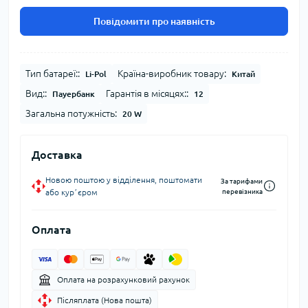
Повідомити про наявність
Тип батареї::
Країна-виробник товару:
Li-Pol
Китай
Вид::
Гарантія в місяцях::
Пауербанк
12
Загальна потужність:
20 W
Доставка
Новою поштою у відділення, поштомати
За тарифами
або курʼєром
перевізника
Оплата
Оплата на розрахунковий рахунок
Післяплата (Нова пошта)