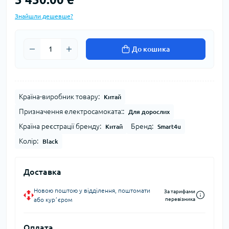
Знайшли дешевше?
До кошика
Країна-виробник товару:
Китай
Призначення електросамоката::
Для дорослих
Країна реєстрації бренду:
Бренд:
Китай
Smart4u
Колір:
Black
Доставка
Новою поштою у відділення, поштомати
За тарифами
або курʼєром
перевізника
Оплата