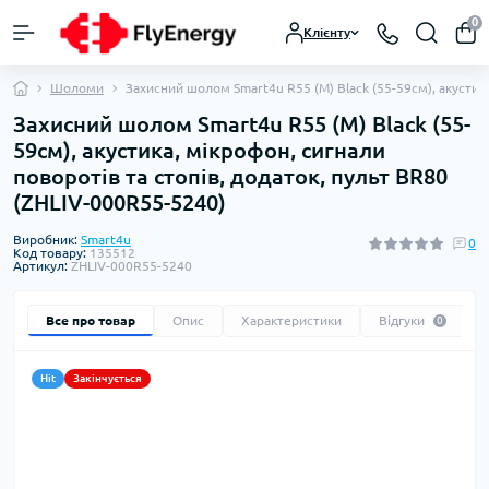
0
Клієнту
Шоломи
Захисний шолом Smart4u R55 (M) Black (55-59см), акустика
Захисний шолом Smart4u R55 (M) Black (55-
59см), акустика, мікрофон, сигнали
поворотів та стопів, додаток, пульт BR80
(ZHLIV-000R55-5240)
Виробник:
Smart4u
0
Код товару:
135512
Артикул:
ZHLIV-000R55-5240
Все про товар
Опис
Характеристики
Відгуки
0
Hit
Закінчується