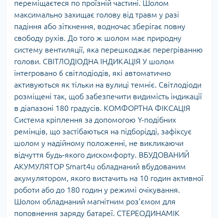
переміщаєтеся по проїзній частині. Шолом
максимально захищає голову від травм у разі
падіння або зіткнення, водночас зберігає повну
свободу рухів. До того ж шолом має природну
систему вентиляції, яка перешкоджає перегріванню
голови. СВІТЛОДІОДНА ІНДИКАЦІЯ У шолом
інтегровано 6 світлодіодів, які автоматично
активуються як тільки на вулиці темніє. Світлодіоди
розміщені так, щоб забезпечити видимість індикації
в діапазоні 180 градусів. КОМФОРТНА ФІКСАЦІЯ
Система кріплення за допомогою Y-подібних
ремінців, що застібаються на підборідді, зафіксує
шолом у надійному положенні, не викликаючи
відчуття будь-якого дискомфорту. ВБУДОВАНИЙ
АКУМУЛЯТОР Smart4u обладнаний вбудованим
акумулятором, якого вистачить на 10 годин активної
роботи або до 180 годин у режимі очікування.
Шолом обладнаний магнітним роз'ємом для
поповнення заряду батареї. СТЕРЕОДИНАМІК