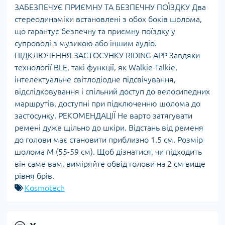
ЗАБЕЗПЕЧУЄ ПРИЄМНУ ТА БЕЗПЕЧНУ ПОЇЗДКУ Два
стереодинаміки встановлені з обох боків шолома,
що гарантує безпечну та приємну поїздку у
супроводі з музикою або іншим аудіо.
ПІДКЛЮЧЕННЯ ЗАСТОСУНКУ RIDING APP Завдяки
технології BLE, такі функції, як Walkie-Talkie,
інтелектуальне світлодіодне підсвічування,
відслідковування і спільний доступ до велосипедних
маршрутів, доступні при підключенню шолома до
застосунку. РЕКОМЕНДАЦІЇ Не варто затягувати
ремені дуже щільно до шкіри. Відстань від ременя
до голови має становити приблизно 1.5 см. Розмір
шолома М (55-59 см). Щоб дізнатися, чи підходить
він саме вам, виміряйте обвід голови на 2 см вище
рівня брів.
Kosmotech