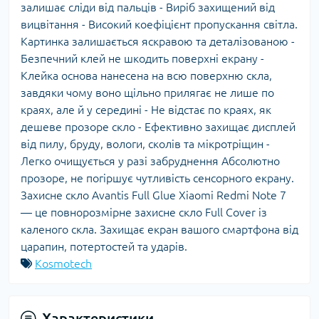
залишає сліди від пальців - Виріб захищений від
вицвітання - Високий коефіцієнт пропускання світла.
Картинка залишається яскравою та деталізованою -
Безпечний клей не шкодить поверхні екрану -
Клейка основа нанесена на всю поверхню скла,
завдяки чому воно щільно прилягає не лише по
краях, але й у середині - Не відстає по краях, як
дешеве прозоре скло - Ефективно захищає дисплей
від пилу, бруду, вологи, сколів та мікротріщин -
Легко очищується у разі забруднення Абсолютно
прозоре, не погіршує чутливість сенсорного екрану.
Захисне скло Avantis Full Glue Xiaomi Redmi Note 7
— це повнорозмірне захисне скло Full Cover із
каленого скла. Захищає екран вашого смартфона від
царапин, потертостей та ударів.
Kosmotech
Характеристики