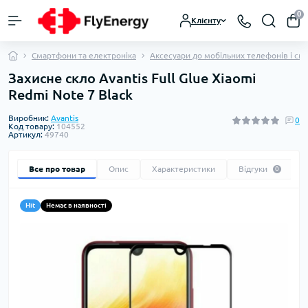
0
Клієнту
Смартфони та електроніка
Аксесуари до мобільних телефонів і см
Захисне скло Avantis Full Glue Xiaomi
Redmi Note 7 Black
Виробник:
Avantis
0
Код товару:
104552
Артикул:
49740
Все про товар
Опис
Характеристики
Відгуки
0
Hit
Немає в наявності