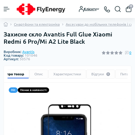
0
Клієнту
Смартфони та електроніка
Аксесуари до мобільних телефонів і см
Захисне скло Avantis Full Glue Xiaomi
Redmi 6 Pro/Mi A2 Lite Black
Виробник:
Avantis
0
Код товару:
101046
Артикул:
50576
Все про товар
Опис
Характеристики
Відгуки
Питання
0
Hit
Немає в наявності