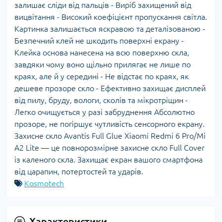
залишає сліди від пальців - Виріб захищений від
вицвітання - Високий коефіцієнт пропускання світла.
Картинка залишається яскравою та деталізованою -
Безпечний клей не шкодить поверхні екрану -
Клейка основа нанесена на всю поверхню скла,
завдяки чому воно щільно прилягає не лише по
краях, але й у середині - Не відстає по краях, як
дешеве прозоре скло - Ефективно захищає дисплей
від пилу, бруду, вологи, сколів та мікротріщин -
Легко очищується у разі забруднення Абсолютно
прозоре, не погіршує чутливість сенсорного екрану.
Захисне скло Avantis Full Glue Xiaomi Redmi 6 Pro/Mi
A2 Lite — це повнорозмірне захисне скло Full Cover
із каленого скла. Захищає екран вашого смартфона
від царапин, потертостей та ударів.
Kosmotech
Характеристики