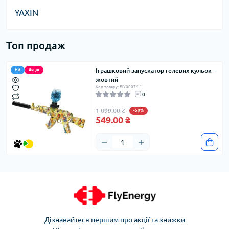
YAXIN
Топ продаж
Іграшковий запускатор гелевих кульок –
Hit
Акція
жовтий
Код товару: FLY00074-1
0
1 099.00 ₴
-50%
549.00 ₴
Дізнавайтеся першим про акції та знижки