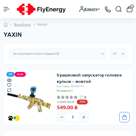
0
Клієнту
Виробник
YAXIN
YAXIN
Іграшковий запускатор гелевих
Hit
Акція
кульок – жовтий
Код товару: FLY00074-1
В наявності
0
1 099.00 ₴
-50%
549.00 ₴