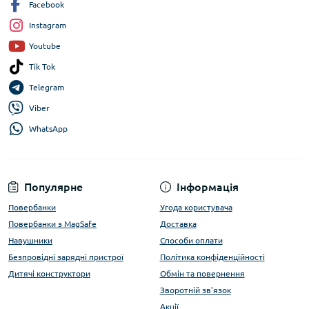
Facebook
Instagram
Youtube
Tik Tok
Telegram
Viber
WhatsApp
Популярне
Інформація
Повербанки
Угода користувача
Повербанки з MagSafe
Доставка
Навушники
Способи оплати
Безпровідні зарядні пристрої
Політика конфіденційності
Дитячі конструктори
Обмін та повернення
Зворотній зв'язок
Акції